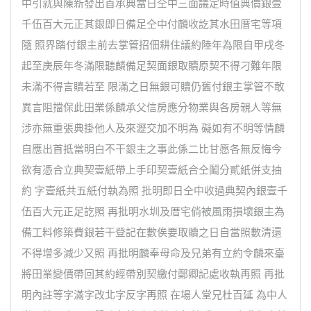
中引就與陳新發出首承典當日仝中三面議定時值典價銀壹
千伍百大元正其銀即日備足仝中付麟收訖其水田厝宅等項
隨 照界踏付銀主前去掌管招佃耕住議約陸年為限自甲戌冬
起至庚辰年冬滿限聽麟備足契面銀取贖原契不得刁難年限
未滿不得言贖若至 限滿之日無銀可贖仍舊付銀主掌管不敢
異言阻擋保此田業係麟承父信房應分物業與各房親人等無
涉亦無重張典掛他人及來瀝交加不明為 礙如有不明等情麟
自應出首抵當明白不干銀主之事此係二比甘愿各無反悔今
欲有憑合立典契壹紙帶上手印契壹紙合仝鬮分貳紙併支抽
約 字壹紙共五紙付執為照 批明即日仝中收過典契內銀壹千
伍百大元正足訖照 再批明水圳及厝宅倘被風雨損壞銀主為
備工料修築費銀若干登記在數俟要取贖之日自當照數清還
不得增多減少又照 再批明麟奉母命及兄弟有立約令麟來臺
將田業變價帶回其約經帶別契繳付鄭卿記處收執再照 再批
明內註等字滿字改北字反字再照 在場人堂兄杜百延 為中人