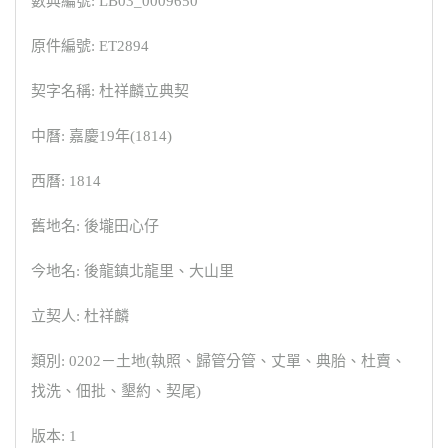
數典編號: LB03_0009650
原件編號: ET2894
契字名稱: 杜祥麟立典契
中曆: 嘉慶19年(1814)
西曆: 1814
舊地名: 後壠田心仔
今地名: 後龍鎮北龍里、大山里
立契人: 杜祥麟
類別: 0202－土地(執照、歸管分管、丈單、典胎、杜賣、
找洗、佃批、墾約、契尾)
版本: 1