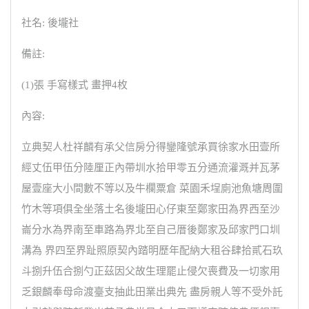
社名: 後壠社
備註:
(1)張 手寫樣式 畫押4枚
內容:
立典契人杜祥麟有承父信房分得鑾隆號承買徐家水田壹所
經丈伍甲伍分陸厘正內帶圳水拾甲零五分通流灌溉并瓦茅
屋壹座大小間數不等以及牛欄粟倉 菜園禾埕廁池魚塘周圍
竹木等項俱全坐落土名後壠田心仔東至鄭家田為界西至沙
崙分水為界南至車路為界北至自己厝後鄭家及邱家門口圳
溝為 界四至界趾照原契內踏明歷年配納大租谷肆拾貳石玖
斗捌升伍合捌勺正茲因父故生理罷止侵欠喪費及一切家用
乏銀麟奉母命渡臺支抽此田業出典先 盡房親人等不受外託