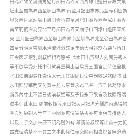
田為界北至溝曲角過月記田為界又西片塚山邊田壹段共貳
坵東至崙為界西至塚山為界 南至月記田為界北至義利田為
界又西片尾站塚山邊田壹坵東至月記田為界西至塚山為界
南至莿桐岸為界北至月記田為界又廟仔口回塚山邊田壹坵
東 至月記田為界西至塚山為界南至圳為界北至公田為界各
四至分明原帶圳水通流灌溉充足年納大租谷玖石柒斗伍升
正今因乏銀別創叔姪相商愿將 此水田出賣與人先問房親人
等不欲承受外托中引就吳重興出首承買三面言定時值盡根
水田價佛銀壹仟壹佰大元正其銀即日仝中親收足訖隨將 此
水田照界踏明交付買主前去掌管永為己業一賣千休葛籐永
斷界內寸土不留日後前叔姪等及子孫永不敢言及找贖藉端
滋事保此水田 係前叔姪等承日記與月記均分鬮約內應得物
業與別房親人等無干中間並無債貨估折亦無重張典掛他人
以及上手交加來歷不明為礙如有 等情前叔姪等出首一力抵
當支理清楚不干買主之事此係仁義交關兩相喜悅各無迫勒