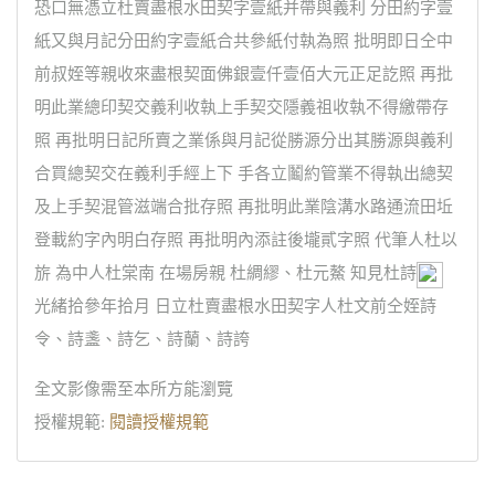
恐口無憑立杜賣盡根水田契字壹紙并帶與義利 分田約字壹
紙又與月記分田約字壹紙合共參紙付執為照 批明即日仝中
前叔姪等親收來盡根契面佛銀壹仟壹佰大元正足訖照 再批
明此業總印契交義利收執上手契交隱義祖收執不得繳帶存
照 再批明日記所賣之業係與月記從勝源分出其勝源與義利
合買總契交在義利手經上下 手各立鬮約管業不得執出總契
及上手契混管滋端合批存照 再批明此業陰溝水路通流田坵
登載約字內明白存照 再批明內添註後壠貳字照 代筆人杜以
旂 為中人杜棠南 在場房親 杜綢繆、杜元鰲 知見杜詩
光緒拾參年拾月 日立杜賣盡根水田契字人杜文前仝姪詩
令、詩盞、詩乞、詩蘭、詩誇
全文影像需至本所方能瀏覽
授權規範:
閱讀授權規範