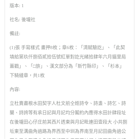
版本: 1
社名: 後壠社
備註:
(1)張 手寫樣式 畫押8枚；章6枚：「清賦驗訖」、「此契
填給第玖仟捌佰貳拾伍號紅單對訖光緒拾肆年六月貓里局
蓋戳」、「□旂」、漢文部分為「新竹縣印」、「杉本」
下騎縫章，共1枚
內容:
立杜賣盡根水田契字人杜文前仝姪詩令、詩盞、詩乞、詩
蘭、詩誇等有承日記與月記均分鬮約內應得水田計肆段址
在後壠田心仔庄前其西片透東與月記毗連田壹段大 小共捌
坵東至溝曲角過路為界西至中圳為界南至月記田曲角過公