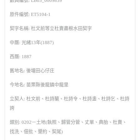
數典編號: LB03_0009839
原件編號: ET5104-1
契字名稱: 杜文前等立杜賣盡根水田契字
中曆: 光緒13年(1887)
西曆: 1887
舊地名: 後壠田心仔庄
今地名: 苗栗縣後龍鎮中龍里
立契人: 杜文前、杜詩蘭、杜詩令、杜詩盞、杜詩乞、杜詩
誇
類別: 0202－土地(執照、歸管分管、丈單、典胎、杜賣、
找洗、佃批、墾約、契尾)