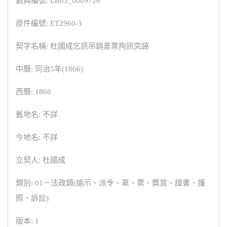
數典編號: LB03_0009726
原件編號: ET2960-3
契字名稱: 杜國成乞訊吊銷差票拘訊究誣
中曆: 同治5年(1866)
西曆: 1866
舊地名: 不詳
今地名: 不詳
立契人: 杜國成
類別: 01－法政類(諭示、派令、稟、票、獎賞、證書、護
照、訴訟)
版本: 1