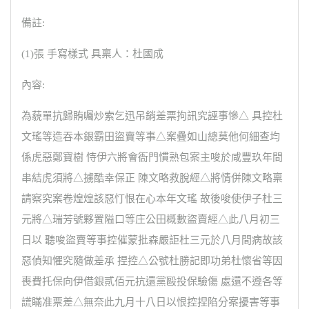
備註:
(1)張 手寫樣式 具稟人：杜國成
內容:
為藐單抗歸賄囑炒索乞迅吊銷差票拘訊究誣事慘△ 具控杜
文瑤等造吞本銀霸田盜賣等事△案疊如山總莫他何細查均
係虎惡鄭寶樹 恃伊六將會衙門慣熟包案主唆於咸豐玖年間
串結虎須將△擄酷幸保正 陳文略救脫經△將情併陳文略稟
請察究案卷煌煌該惡忊恨在心本年文瑤 故後唆使伊子杜三
元將△瑞芳號夥置隘口等庄公田概數盜賣經△此八月初三
日以 聽唆盜賣等事控催蒙批森嚴詎杜三元於八月間病故該
惡偵知懼究隨做差承 捏控△公號杜勝記即功弟杜懷省等因
喪費托保向伊借銀貳佰元抗還黨毆投保驗傷 處還不遵各等
謊瞞准票差△無奈此九月十八日以恨控捏陷分案擾害等事