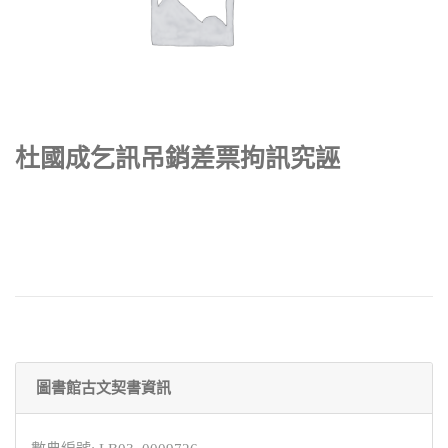
杜國成乞訊吊銷差票拘訊究誣
圖書館古文契書資訊