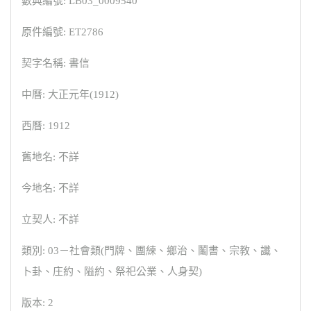
數典編號: LB03_0009540
原件編號: ET2786
契字名稱: 書信
中曆: 大正元年(1912)
西曆: 1912
舊地名: 不詳
今地名: 不詳
立契人: 不詳
類別: 03－社會類(門牌、團練、鄉治、鬮書、宗教、讖、
卜卦、庄約、隘約、祭祀公業、人身契)
版本: 2