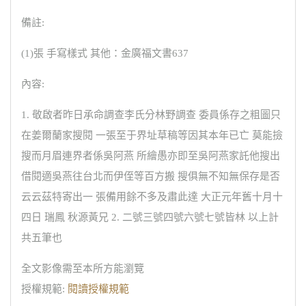
備註:
(1)張 手寫樣式 其他：金廣福文書637
內容:
1. 敬啟者昨日承命調查李氏分林野調查 委員係存之粗圖只
在姜爾蘭家搜閱 一張至于界址草稿等因其本年已亡 莫能撿
搜而月眉連界者係吳阿燕 所繪愚亦即至吳阿燕家託他搜出
借閱適吳燕往台北而伊侄等百方搬 搜俱無不知無保存是否
云云茲特寄出一 張備用餘不多及肅此達 大正元年舊十月十
四日 瑞鳳 秋源黃兄 2. 二號三號四號六號七號皆林 以上計
共五筆也
全文影像需至本所方能瀏覽
授權規範:
閱讀授權規範