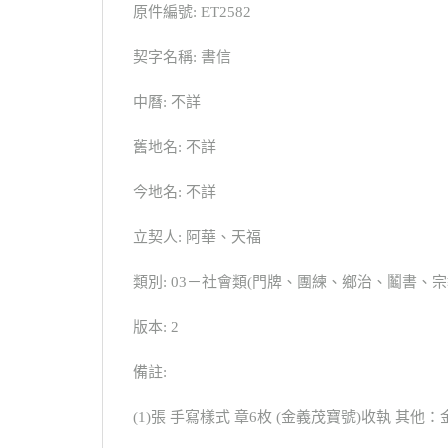
原件編號: ET2582
契字名稱: 書信
中曆: 不詳
舊地名: 不詳
今地名: 不詳
立契人: 阿華、天福
類別: 03－社會類(門牌、團練、鄉治、鬮書
版本: 2
備註:
(1)張 手寫樣式 章6枚 (金義茂寶號)收執 其他：