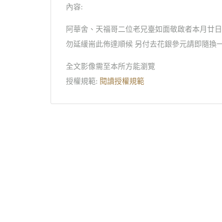
內容:
阿華舍、天福哥二位老兄臺如面敬啟者本月廿日
勿延緩耑此佈達順候 另付去花銀參元請即隨換一
全文影像需至本所方能瀏覽
授權規範:
閱讀授權規範