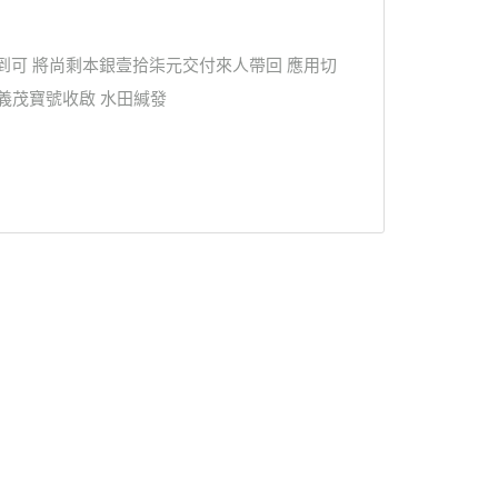
到可 將尚剩本銀壹拾柒元交付來人帶回 應用切
義茂寶號收啟 水田緘發