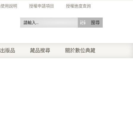
站使用說明
授權申請項目
授權進度查詢
搜尋
出版品
藏品搜尋
關於數位典藏