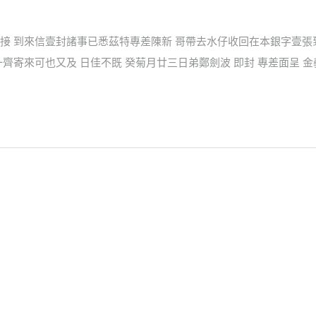
接 到來信壹封諸事已悉茲特專差陳新 哥帶去水仔收回在本銀字壹張
齊寄來可也又及 日佳不既 癸菊月廿三日弟鄭劍波 即封 專差面呈 金