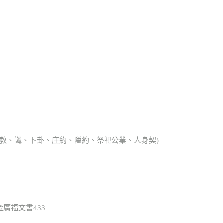
、宗教、讖、卜卦、庄約、隘約、祭祀公業、人身契)
金廣福文書433