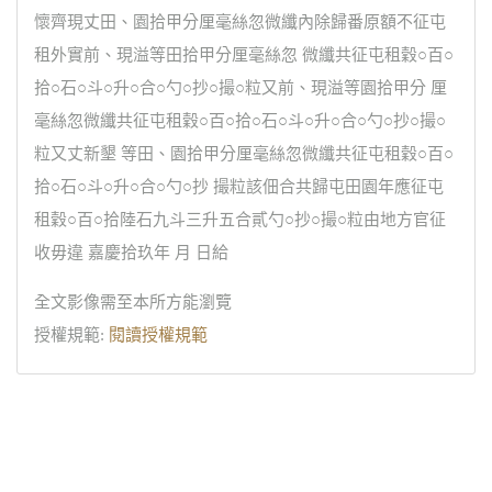
懷齊現丈田、園拾甲分厘毫絲忽微纖內除歸番原額不征屯
租外實前、現溢等田拾甲分厘毫絲忽 微纖共征屯租穀○百○
拾○石○斗○升○合○勺○抄○撮○粒又前、現溢等園拾甲分 厘
毫絲忽微纖共征屯租穀○百○拾○石○斗○升○合○勺○抄○撮○
粒又丈新墾 等田、園拾甲分厘毫絲忽微纖共征屯租穀○百○
拾○石○斗○升○合○勺○抄 撮粒該佃合共歸屯田園年應征屯
租穀○百○拾陸石九斗三升五合貳勺○抄○撮○粒由地方官征
收毋違 嘉慶拾玖年 月 日給
全文影像需至本所方能瀏覽
授權規範:
閱讀授權規範