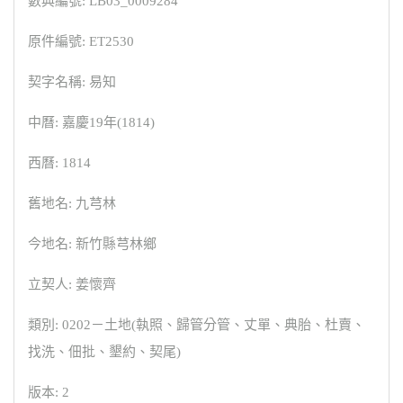
數典編號: LB03_0009284
原件編號: ET2530
契字名稱: 易知
中曆: 嘉慶19年(1814)
西曆: 1814
舊地名: 九芎林
今地名: 新竹縣芎林鄉
立契人: 姜懷齊
類別: 0202－土地(執照、歸管分管、丈單、典胎、杜賣、
找洗、佃批、墾約、契尾)
版本: 2