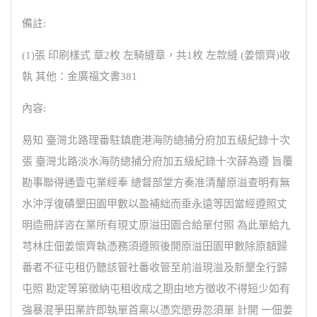
備註:
(1)張 印刷樣式 章2枚 左騎縫章，共1枚 左款縫 (姜懷齊)收
執 其他：金廣福文書381
內容:
易知 臺灣北路理番駐鎮鹿港海防總捕分府加五級紀錄十次
張 臺灣北路淡水海防總捕分府加五級紀錄十次薛為遵 旨覆
勘事聯得通壹屯業經奉 總督部堂方奏准清釐原溢查明有無
水沖浮復磧墾田園甲數以盈補絀而垂永遠等因當經遵照丈
明造冊詳咨在業所有現丈原溢田園合給單付照 為此單給九
芎林庄佃姜懷齊執憑務須遵照後開原溢田園甲數除原額歸
番者不征屯租仍聽該管社番收管至前溢現溢及新墾全行歸
屯照 勘定等第徵納屯租收成之期由地方徵收不得短少如有
強暴混爭田業許即執單首稟以憑究懲毋忽須單 計開 一佃姜