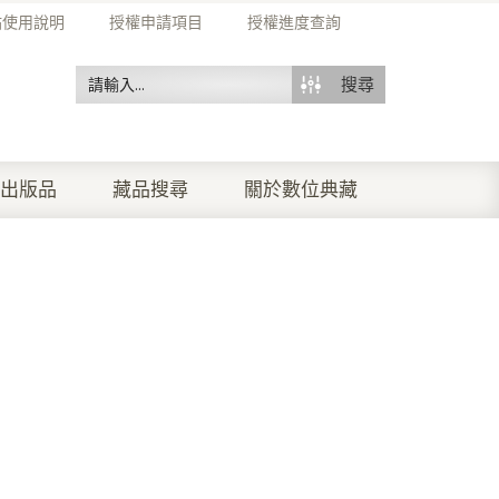
站使用說明
授權申請項目
授權進度查詢
搜尋
出版品
藏品搜尋
關於數位典藏