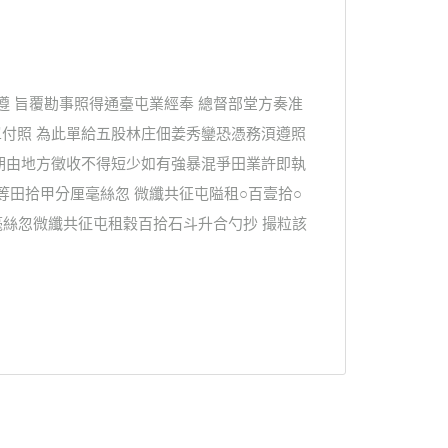
遵 旨覆勘事照得通臺屯業經奉 總督部堂方奏准
付照 為此單給五股林庄佃姜秀鑾恐憑務湏遵照
期由地方徵收不得短少如有強暴混爭田業許即執
田拾甲分厘毫絲忽 微纖共征屯隘租○百壹拾○
厘毫絲忽微纖共征屯租穀百拾石斗升合勺抄 撮粒該