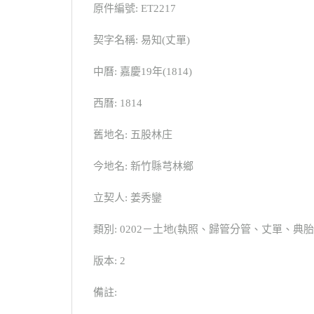
原件編號: ET2217
契字名稱: 易知(丈單)
中曆: 嘉慶19年(1814)
西曆: 1814
舊地名: 五股林庄
今地名: 新竹縣芎林鄉
立契人: 姜秀鑾
類別: 0202－土地(執照、歸管分管、丈單、
版本: 2
備註: