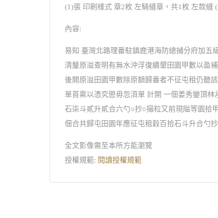
(1)張 印刷樣式 章2枚 左騎縫章，共1枚 左款縫
內容:
易知 臺灣北路理番駐鎮鹿港海防總捕分府加五
清釐原溢查明有無水沖浮復續墾田園甲數以盈補
後開原溢田園甲數除原額歸番者不征屯租仍聽該
單首稟以憑究懲毋忽湏單 計開 一佃姜秀鑾頂
石柒斗貳升貳合六勺○抄○撮粒又前現隘等園拾甲
佃合共歸屯田園年應征屯租穀百拾石斗升合勺抄撮
全文影像需至本所方能瀏覽
授權規範:
閱讀授權規範