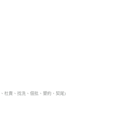
典胎、杜賣、找洗、佃批、墾約、契尾)