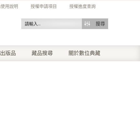
站使用說明
授權申請項目
授權進度查詢
搜尋
出版品
藏品搜尋
關於數位典藏