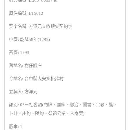
數典編號: LB03_0009748
原件編號: ET5012
契字名稱: 方澤元立收銀失契約字
中曆: 乾隆58年(1793)
西曆: 1793
舊地名: 樹仔腳庄
今地名: 台中縣大安鄉松雅村
立契人: 方澤元
類別: 03－社會類(門牌、團練、鄉治、鬮書、宗教、讖、
卜卦、庄約、隘約、祭祀公業、人身契)
版本: 1