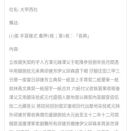
社名: 大甲西社
備註:
(1)張 手寫樣式 畫押2枚；章1枚：「長興」
內容:
立收銀失契約字人方澤元緣澤父于乾隆參拾捌年拾月間憑
中用銀捌拾元承典邱連芳伊父邱森遺下樹 仔腳庄田三甲三
分厝一座當日邱連芳立典契一紙並上手買契二紙墾單一紙
前林禹文典契一紙佃字一紙合共 六紙付父收執管業收租後
澤父又用銀柒拾貳元代還佃人壓地是以典契內寫銀壹佰伍
拾二元續吾父 將田另招別佃又復收回代出壓地柒拾貳元除
外邱連芳實收典價花邊銀捌拾大元迨至五十二年十二月間
賊匪滋擾澤挈家避難所有邱連芳繳連伊父邱森承買吳世璋