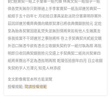
劉□魅賣契一紙上手墾單一紙代贖 林禹文契一紙佃字一紙
俱各焚失無存只剩帶過上手李家賣契一紙及邱連芳典契一
紙經于五十四年七 月初拾日澤具呈赴淡防分憲稟明存案外
茲因邱連芳備齊典價向贖原契澤已將收典價銀捌拾元 足訖
至為胎各契實因匪亂焚失並無別情將來如有他人生端異言
係我抵當不干邱連芳之事除將所 存上手契典契共貳紙交贖
外恐口無憑今欲有憑合立收銀失契約字一紙付執為照 再批
明即日收回典契銀捌拾元交還上手契典契二紙尚共契單四
紙將來賚出不足為憑批明再照 乾隆伍拾捌年四月 日立收銀
失契約字人方澤元 知見人林添叔
全文影像需至本所方能瀏覽
授權規範:
閱讀授權規範