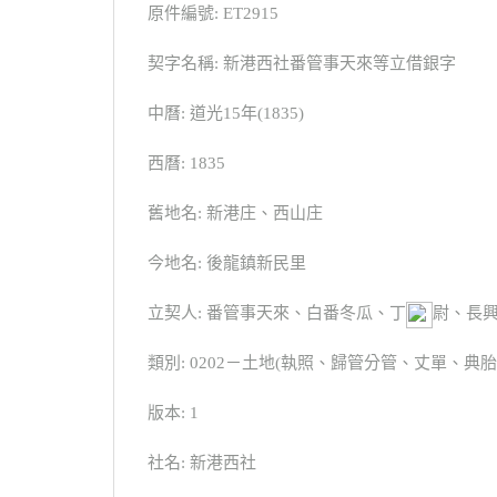
原件編號: ET2915
契字名稱: 新港西社番管事天來等立借銀字
中曆: 道光15年(1835)
西曆: 1835
舊地名: 新港庄、西山庄
今地名: 後龍鎮新民里
立契人: 番管事天來、白番冬瓜、丁
尉、長
類別: 0202－土地(執照、歸管分管、丈單、
版本: 1
社名: 新港西社