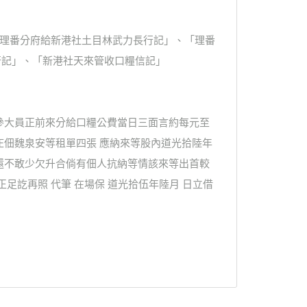
、「理番分府給新港社土目林武力長行記」、「理番
行記」、「新港社天來管收口糧信記」
參大員正前來分給口糧公費當日三面言約每元至
庄佃魏泉安等租單四張 應納來等股內道光拾陸年
還不敢少欠升合倘有佃人抗納等情該來等出首較
足訖再照 代筆 在場保 道光拾伍年陸月 日立借