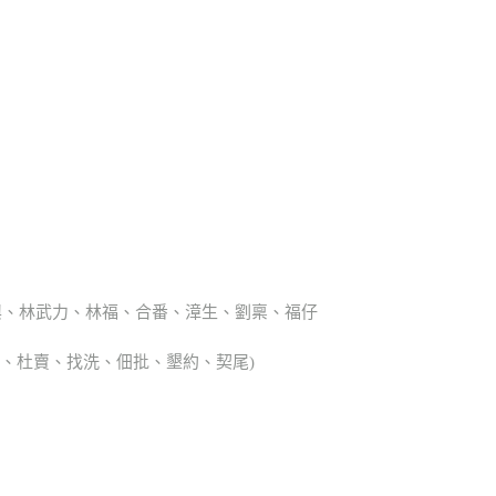
興、林武力、林福、合番、漳生、劉稟、福仔
典胎、杜賣、找洗、佃批、墾約、契尾)