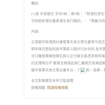
備註:
(1)張 手寫樣式 手印9枚；章9枚：「新港
分府給新港社番差漢生長行戳記」、「理番分府
內容:
立借銀字新港西社番管事天來仝眾白番等今因乏
明年陸月愿貼利息早粟貳斗捌升行計共利 息早
分口糧租粟肆拾肆石捌斗正付銀主執憑至明年陸
討支理明白不 敢異言推諉此係仁義相交各無迫勒
銀字管事天來仝眾白番冬瓜、丁
尉、長興、
全文影像需至本所方能瀏覽
授權規範:
閱讀授權規範