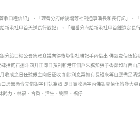
社癸生管收口糧信記」、「理番分府給後壠等社副通事潘長和長行記」
給新港社甲首天送長行戳記」、「理番分府給新港社甲首鍾遠定長
銀分給口糧公費集眾僉議向得後壠街杜勝記手內借出 佛銀壹佰伍拾
粟肆拾貳石捌斗四升正即日預割新港庄佃戶朱騰知張子香鄭超群西山
月收成之日任聽銀主向佃征收 扣除利息粟如有長短來等自應備足清
口恐無憑合立借銀字付執為照 即日實收過字內佛銀壹佰伍拾參大員正
林武力、林福、合番、漳生、劉稟、福仔