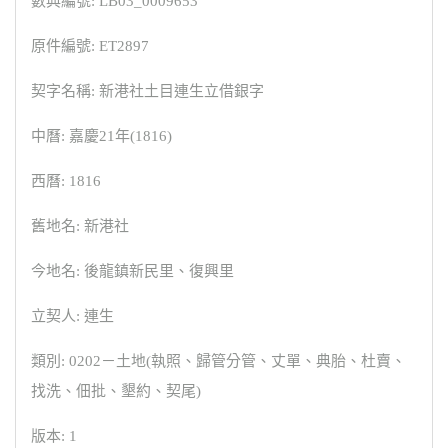
數典編號: LB03_0009653
原件編號: ET2897
契字名稱: 新港社土目連生立借銀字
中曆: 嘉慶21年(1816)
西曆: 1816
舊地名: 新港社
今地名: 後龍鎮新民里、復興里
立契人: 連生
類別: 0202－土地(執照、歸管分管、丈單、典胎、杜賣、
找洗、佃批、墾約、契尾)
版本: 1