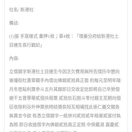
社名: 新港社
備註:
(1)張 手寫樣式 畫押1枚；章4枚：「理番分府給新港社土
目連生長行戳記」
內容:
立借銀字新港社土目連生今因乏欠費用無所告措托中懇向
後壠街杜憲章觀手內借出佛銀貳拾員正面 約每元至明年陸
月冬愿貼利粟參斗五升其銀即日交收足訖即將自己辛勞佃
謝干五曾學華貳佃共租粟 貳拾玖石捌斗零付銀主至期向佃
征收除利谷外伸粟依時結價長短互相補找此係仁義交關各
無異言今欲 有憑立借銀字一紙併刈貳拾貳年租單貳張付執
為照 即日收過借字內佛銀貳拾員正足照 中保戴濕 嘉慶貳