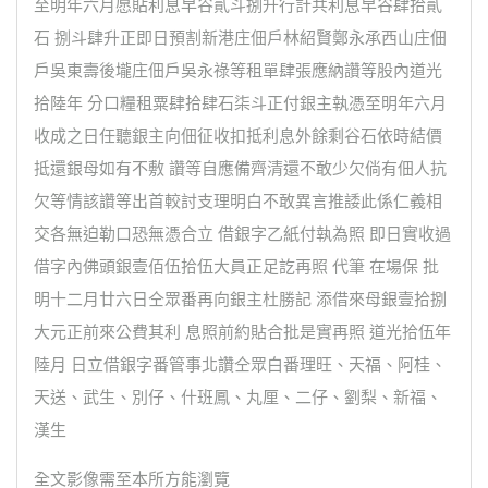
至明年六月愿貼利息早谷貳斗捌升行計共利息早谷肆拾貳
石 捌斗肆升正即日預割新港庄佃戶林紹賢鄭永承西山庄佃
戶吳東壽後壠庄佃戶吳永祿等租單肆張應納讚等股內道光
拾陸年 分口糧租粟肆拾肆石柒斗正付銀主執憑至明年六月
收成之日任聽銀主向佃征收扣抵利息外餘剩谷石依時結價
抵還銀母如有不敷 讚等自應備齊清還不敢少欠倘有佃人抗
欠等情該讚等出首較討支理明白不敢異言推諉此係仁義相
交各無迫勒口恐無憑合立 借銀字乙紙付執為照 即日實收過
借字內佛頭銀壹佰伍拾伍大員正足訖再照 代筆 在場保 批
明十二月廿六日仝眾番再向銀主杜勝記 添借來母銀壹拾捌
大元正前來公費其利 息照前約貼合批是實再照 道光拾伍年
陸月 日立借銀字番管事北讚仝眾白番理旺、天福、阿桂、
天送、武生、別仔、什班鳳、丸厘、二仔、劉梨、新福、
漢生
全文影像需至本所方能瀏覽