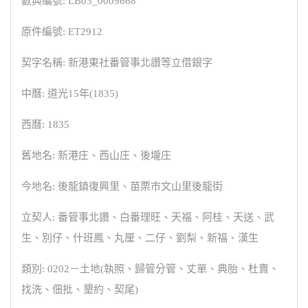
數典編號: LB03_0009668
原件編號: ET2912
契字名稱: 新港東社番管事北讚等立借銀字
中曆: 道光15年(1835)
西曆: 1835
舊地名: 新港庄、西山庄、後壠庄
今地名: 後龍鎮復興里、苗栗市文山里後龍街
立契人: 番管事北讚、白番理旺、天福、阿桂、天送、武
生、別仔、什班鳳、丸厘、二仔、劉梨、新福、漢生
類別: 0202－土地(執照、歸管分管、丈單、典胎、杜賣、
找洗、佃批、墾約、契尾)