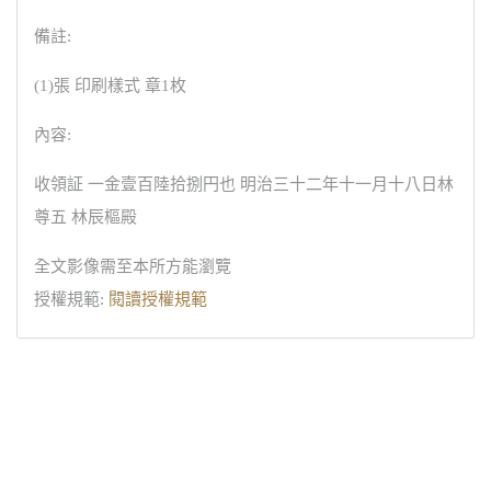
備註:
(1)張 印刷樣式 章1枚
內容:
收領証 一金壹百陸拾捌円也 明治三十二年十一月十八日林
尊五 林辰樞殿
全文影像需至本所方能瀏覽
授權規範:
閱讀授權規範