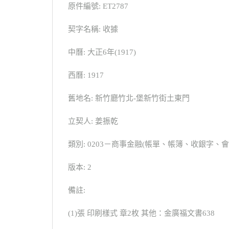
原件編號: ET2787
契字名稱: 收據
中曆: 大正6年(1917)
西曆: 1917
舊地名: 新竹廳竹北-堡新竹街土東門
立契人: 姜振乾
類別: 0203－商事金融(帳單、帳簿、收銀字、
版本: 2
備註:
(1)張 印刷樣式 章2枚 其他：金廣福文書638