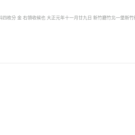
料四枚分 金 右領收候也 大正元年十一月廿九日 新竹廳竹北一堡新竹