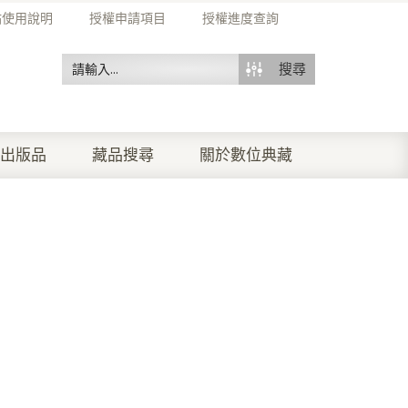
站使用說明
授權申請項目
授權進度查詢
搜尋
出版品
藏品搜尋
關於數位典藏