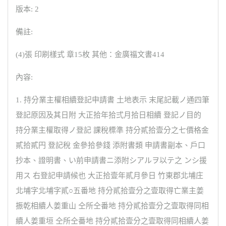
版本: 2
備註:
(4)張 印刷樣式 章15枚 其他：金廣福文書414
內容:
1. 持分業主權相續登記申請書 土地表示 末尾記載ノ通四筆
登記原因及其日附 大正拾年拾弍月拾日相續 登記ノ目的
持分業主權取得ノ登記 課稅標準 持分貳拾壹分之七價格金
貳拾貳円 登記稅 金參拾參錢 添附書類 申請書副本、戶口
抄本、證明書、い前申請書ニ添附シアルヲ以テ之 ンシ援
用ス 右登記申請候也 大正拾壹年貳月參日 竹東郡北埔庄
北埔字北埔字貳○五番地 持分貳拾壹分之壹取得亡業主姜
振乾相續人姜重山 仝所仝番地 持分貳拾壹分之壹取得同相
續人姜重垣 仝所仝番地 持分貳拾壹分之壹取得同相續人姜