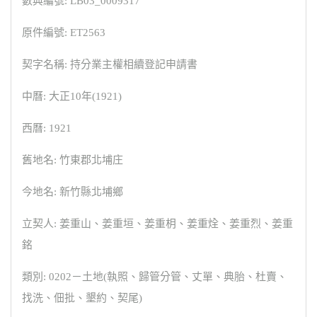
數典編號: LB03_0009317
原件編號: ET2563
契字名稱: 持分業主權相續登記申請書
中曆: 大正10年(1921)
西曆: 1921
舊地名: 竹東郡北埔庄
今地名: 新竹縣北埔鄉
立契人: 姜重山、姜重垣、姜重枂、姜重烇、姜重烈、姜重
銘
類別: 0202－土地(執照、歸管分管、丈單、典胎、杜賣、
找洗、佃批、墾約、契尾)