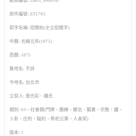
數典編號: LB03_0008547
原件編號: ET1793
契字名稱: 招婚帖(仝立招婚字)
中曆: 光緒元年(1875)
西曆: 1875
舊地名: 不詳
今地名: 台北市
立契人: 曾光彩、鍾氏
類別: 03－社會類(門牌、團練、鄉治、鬮書、宗教、讖、
卜卦、庄約、隘約、祭祀公業、人身契)
版本: 1