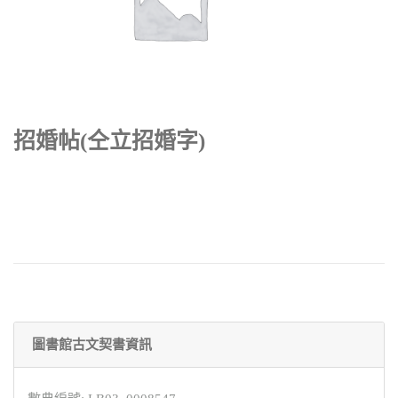
招婚帖(仝立招婚字)
圖書館古文契書資訊