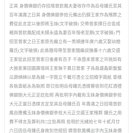
正其 身價佛銀仍存招壻曾欽鳳夫妻收存作為岳母鍾氏至其
百年滿壽之日其 身價佛銀參拾元備出仍歸王家作為殯葬之
費從此言定以後即將玉妹(文字破損) 交帶曾家擇日合巹成
親與曾欽鳳配成夫婦永遠為妻百年偕老至期(文字破損) 門
招至曾家之日王家原先繼立有一男順連年庚六歲又娶幼媳
羅氏(文字破損) 此係隨母帶至曾家隨繼叔撫養十六歲交還
王家從此招至曾家日後產有百子 千孫暨承曾家之宗祧如有
大振家業田園廣增與王家無干異日曾家 子孫昌盛螽斯蟄蟄
瓜瓞綿綿以是為據一字既立千載可憑仝立招婚字兩紙 壹樣
各執壹紙永為執照 即日批明岳母鍾氏憑媒實收到花紅酒禮
佛銀捌大元正足訖批照 再批明字內載有玉妹身價佛銀參拾
大元正當日憑媒言定至其岳母鍾氏百 年壽滿之日招壻曾欽
鳳自應備玉妹身價佛銀參拾大元正交還王家殯葬 鍾氏之用
費不得言及算利共□立批再照 批明於光緒拾七年十貳月廿
六日因岳母鍾氏身故別世經招 婿曾欽鳳備出字內玉妹身價