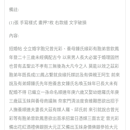
備註:
(1)張 手寫樣式 畫押7枚 右款縫 文字破損
內容:
招婚帖 仝立婚字胞兄曾光彩、養母鍾氏緣彩有胞弟曾欽鳳
年登二十三歲未經偶配古今 以來男人長大必當于婚理固然
也昔有孟聖云不孝有三無後為大凡今之人 莫能以效之茲彩
胞弟年既長成□□鳳占繫就良緣托媒訪及有僯親王阿生 前來
說及有弟婦鍾氏先年抱養息女鍾氏名喚玉妹年已長大未有
配婚不得 已繼立一孫命名順連年庚六歲又娶幼媳羅氏年庚
三歲茲玉妹與養母商議無 奈家門清淡度食維艱愿欲出招于
人撫養順連夫妻長大茲有媒人羅、邱氏前 來引就說合曾光
彩等有胞弟曾欽鳳意欲出首承招當日憑媒三面言定 曾光彩
備出花紅酒禮佛銀捌大元正又備出玉妹身價佛銀參拾大元