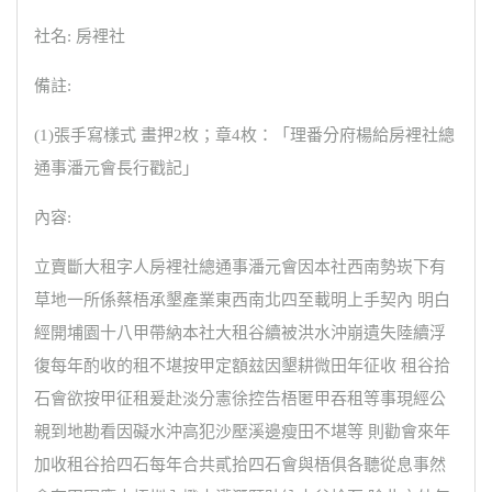
社名: 房裡社
備註:
(1)張手寫樣式 畫押2枚；章4枚：「理番分府楊給房裡社總
通事潘元會長行戳記」
內容:
立賣斷大租字人房裡社總通事潘元會因本社西南勢崁下有
草地一所係蔡梧承墾產業東西南北四至載明上手契內 明白
經開埔園十八甲帶納本社大租谷續被洪水沖崩遺失陸續浮
復每年酌收的租不堪按甲定額玆因墾耕微田年征收 租谷拾
石會欲按甲征租爰赴淡分憲徐控告梧匿甲吞租等事現經公
親到地勘看因礙水沖高犯沙壓溪邊瘦田不堪等 則勸會來年
加收租谷拾四石每年合共貳拾四石會與梧俱各聽從息事然