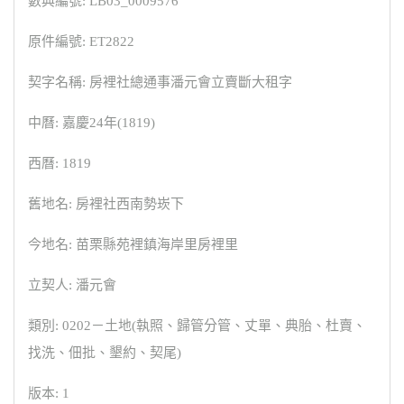
數典編號: LB03_0009576
原件編號: ET2822
契字名稱: 房裡社總通事潘元會立賣斷大租字
中曆: 嘉慶24年(1819)
西曆: 1819
舊地名: 房裡社西南勢崁下
今地名: 苗栗縣苑裡鎮海岸里房裡里
立契人: 潘元會
類別: 0202－土地(執照、歸管分管、丈單、典胎、杜賣、
找洗、佃批、墾約、契尾)
版本: 1