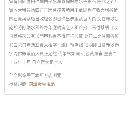
會有田園應由梧圳內撥水灌溉願貼納水谷拾石 除此之外年
實收大租谷拾四石正因會控告諸用不敷即將年收大租谷拾
四石賣與蔡梧自收經公即日備出佛銀貳百大員 交會親收足
訖即將除納水租外每年應納會之大租谷拾四石付蔡梧自收
自管將來如有加開甲數會不得再行加征 此乃二比甘愿各無
異言恐口無憑立賣大租字一紙付執為照 批明即日會親收過
字內佛銀貳佰大員正足訖 代筆林如開 公親黃潭官 嘉慶二
十四年十月 日立賣大租字人
全文影像需至本所方能瀏覽
授權規範:
閱讀授權規範