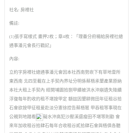
社名: 房裡社
備註:
(1)張手寫樣式 畫押2枚；章4枚：「理番分府楊給房裡社總
通事潘元會長行戳記」
內容:
立約字房裡社總通事潘元會因本社西南勢崁下有草地壹所
東西南 北四至載在上手契內界址分明係蔡梧承墾產業原納
本社大租上手契內 經開埔園拾捌甲續被洪水沖崩遺失陸續
浮復每年酌收的租不堪按甲定 額玆因墾耕微田年征租谷拾
石會欲按甲征租爰赴淡分憲徐控告蔡梧匿 甲吞租等事現在
公親到地踏看
礙水沖高犯沙壓溪還瘦田不堪等則勸 會
來年加收租谷拾肆石每年合收租谷貳拾肆石會與梧俱各聽