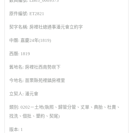
數典編號: LB03_0009575
原件編號: ET2821
契字名稱: 房裡社總通事潘元會立約字
中曆: 嘉慶24年(1819)
西曆: 1819
舊地名: 房裡社西南勢崁下
今地名: 苗栗縣苑裡鎮房裡里
立契人: 潘元會
類別: 0202－土地(執照、歸管分管、丈單、典胎、杜賣、
找洗、佃批、墾約、契尾)
版本: 1