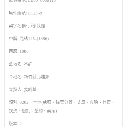
數典編號: LB03_0009113
原件編號: ET2359
契字名稱: 戶部執照
中曆: 光緒12年(1886)
西曆: 1886
舊地名: 不詳
今地名: 新竹縣北埔鄉
立契人: 姜紹基
類別: 0202－土地(執照、歸管分管、丈單、典胎、杜賣、
找洗、佃批、墾約、契尾)
版本: 2