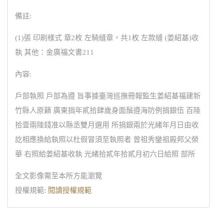
備註:
(1)張 印刷樣式 章2枚 左騎縫章，共1枚 左款縫 (姜紹基)收
執 其他：金廣福文書211
內容:
戶部執照 戶部為遵 旨事據臺灣巡撫冊報監生姜紹基福建新
竹縣人原籍 廣東捐年貳拾肆歲身面鬚遵海防例捐銀伍 百陸
拾壹兩陸錢准以縣丞雙月選用 所捐銀兩於光緒年月日由收
訖相應換給執照以杜假冒須至執照者 曾祖秀鑾祖殿邦父榮
華 右照給姜紹基收執 光緒拾貳年拾貳月初六日給照 部所
全文影像需至本所方能瀏覽
授權規範:
閱讀授權規範