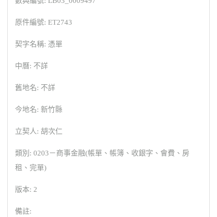
數典編號: LB03_0009497
原件編號: ET2743
契字名稱: 憑單
中曆: 不詳
舊地名: 不詳
今地名: 新竹縣
立契人: 胡次仁
類別: 0203－商事金融(帳單、帳簿、收銀字、會費、房
租、完單)
版本: 2
備註: