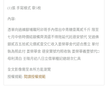
(1)張 手寫樣式 章5枚
內容:
憑單向過褲腳埔羅阿卯哥手內借出中青糖壹萬貳千斤 限至
七月中依時價結銀備齊清還不得拖延代託德安號代 兌過佛
銀貳百五拾貳元價貳壹交仁收入姜榮華舍代認合應立 單付
執為照此付 姜榮華舍 德安寶號均照收執 姜榮華義豐號代□
母利清白 壬陸月初八日立借單糧記總胡次仁具
全文影像需至本所方能瀏覽
授權規範:
閱讀授權規範