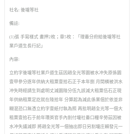
社名: 後壠等社
備註:
(1)張 手寫樣式 畫押2枚；章5枚：「理番分府給後壠等社
業戶道生長行記」
內容:
立約字後壠等社業戶道生茲因趙全光等園被水冲失原係園
壹甲參分逐年供納大租粟壹拾石正于本年捌 月間橫被洪水
冲失時經請生到處明丈減園陸分伍九該減大租粟伍石正現
年供納租粟足訖就在陸拾年 分算起為減此係業佃於依並非
糊混恐口無憑立約字壹紙付執為照 再批明趙全光等一佃大
租粟壹拾石于前年瓚英官手內割付壠社番口糧辛勞茲因被
水冲失議減即 將趙全光等一佃抽出即日另割壠庄賴發元一