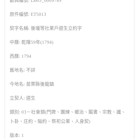
數典編號: LB03_0009749
原件編號: ET5013
契字名稱: 後壠等社業戶道生立約字
中曆: 乾隆59年(1794)
西曆: 1794
舊地名: 不詳
今地名: 苗栗縣後龍鎮
立契人: 道生
類別: 03－社會類(門牌、團練、鄉治、鬮書、宗教、讖、
卜卦、庄約、隘約、祭祀公業、人身契)
版本: 1