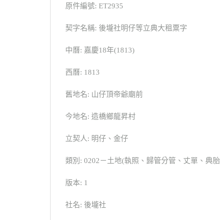
原件編號: ET2935
契字名稱: 後壠社明仔等立典大租粟字
中曆: 嘉慶18年(1813)
西曆: 1813
舊地名: 山仔頂帝爺廟前
今地名: 造橋鄉龍昇村
立契人: 明仔、金仔
類別: 0202－土地(執照、歸管分管、丈單、
版本: 1
社名: 後壠社