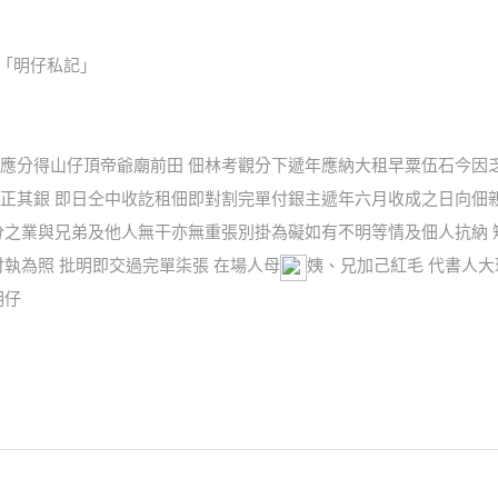
、「明仔私記」
應分得山仔頂帝爺廟前田 佃林考觀分下遞年應納大租早粟伍石今因
正其銀 即日仝中收訖租佃即對割完單付銀主遞年六月收成之日向佃
分之業與兄弟及他人無干亦無重張別掛為礙如有不明等情及佃人抗納
執為照 批明即交過完單柒張 在場人母
姨、兄加己紅毛 代書人大
明仔