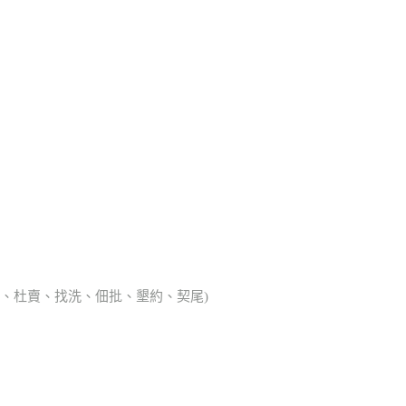
典胎、杜賣、找洗、佃批、墾約、契尾)