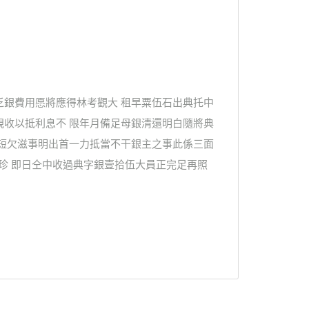
乏銀費用愿將應得林考觀大 租早粟伍石出典托中
親收以抵利息不 限年月備足母銀清還明白隨將典
 短欠滋事明出首一力抵當不干銀主之事此係三面
珍 即日仝中收過典字銀壹拾伍大員正完足再照