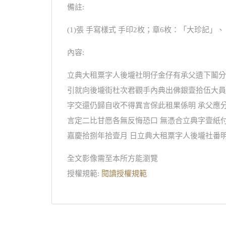
備註:
(1)張 手寫樣式 手印2枚；章6枚：「大珍記」
內容:
立典大租粟字人後壠社明仔金仔有承父遺下鬮分
引就向後壠街杜次君觀手內典出佛銀壹拾伍大員
字交還仍歸自收不得異言保此租果係明 承父應
言定二比甘愿各無反悔恐口 無憑合立典字壹紙付
嘉慶拾捌年拾壹月 日立典大租粟字人後壠社番
全文影像需至本所方能瀏覽
授權規範:
閱讀授權規範