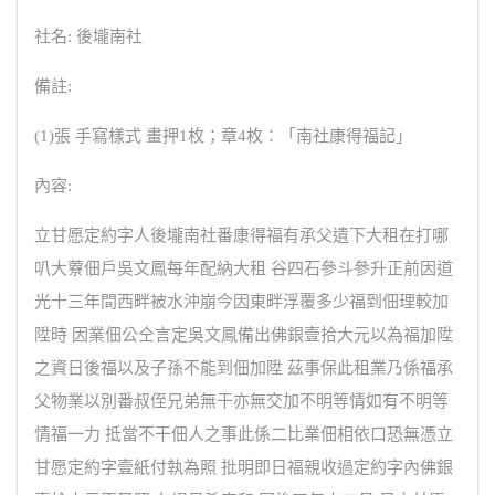
社名: 後壠南社
備註:
(1)張 手寫樣式 畫押1枚；章4枚：「南社康得福記」
內容:
立甘愿定約字人後壠南社番康得福有承父遺下大租在打哪
叭大藔佃戶吳文鳳每年配納大租 谷四石參斗參升正前因道
光十三年間西畔被水沖崩今因東畔浮覆多少福到佃理較加
陞時 因業佃公仝言定吳文鳳備出佛銀壹拾大元以為福加陞
之資日後福以及子孫不能到佃加陞 茲事保此租業乃係福承
父物業以別番叔侄兄弟無干亦無交加不明等情如有不明等
情福一力 抵當不干佃人之事此係二比業佃相依口恐無憑立
甘愿定約字壹紙付執為照 批明即日福親收過定約字內佛銀