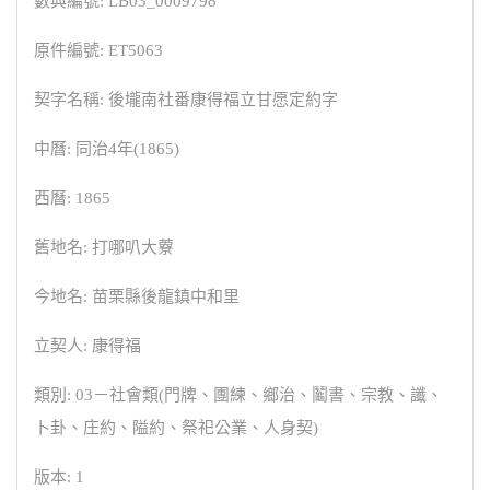
數典編號: LB03_0009798
原件編號: ET5063
契字名稱: 後壠南社番康得福立甘愿定約字
中曆: 同治4年(1865)
西曆: 1865
舊地名: 打哪叭大藔
今地名: 苗栗縣後龍鎮中和里
立契人: 康得福
類別: 03－社會類(門牌、團練、鄉治、鬮書、宗教、讖、
卜卦、庄約、隘約、祭祀公業、人身契)
版本: 1