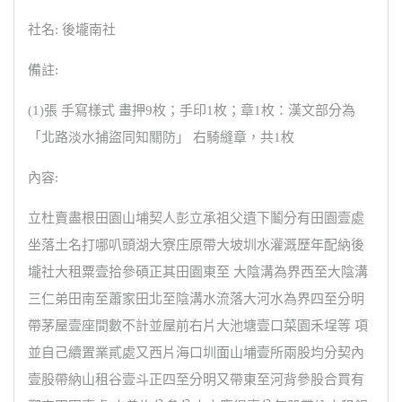
社名: 後壠南社
備註:
(1)張 手寫樣式 畫押9枚；手印1枚；章1枚：漢文部分為
「北路淡水捕盜同知關防」 右騎縫章，共1枚
內容:
立杜賣盡根田園山埔契人彭立承祖父遺下鬮分有田園壹處
坐落土名打哪叭頭湖大寮庄原帶大坡圳水灌溉歷年配納後
壠社大租粟壹拾參碩正其田園東至 大陰溝為界西至大陰溝
三仁弟田南至蕭家田北至陰溝水流落大河水為界四至分明
帶茅屋壹座間數不計並屋前右片大池塘壹口菜園禾埕等 項
並自己續置業貳處又西片海口圳面山埔壹所兩股均分契內
壹股帶納山租谷壹斗正四至分明又帶東至河背參股合買有