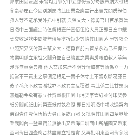
鄭家田園壹處 未曾均分參分中立應得壹分每股帶納大租銀
參毫參厘正今因別創愿將此田業壹應盡行出賣先問房親伯
叔人等不能承受外托中引就 與蔡文大、德勇官出首承買當
日憑中三面議定時值價銀壹仟壹佰伍拾大員正即日仝中銀
契交收足訖中間並無債貨準折短少等情其田園茅 屋等項仝
中照契界交付買主蔡文大、德勇官前去管業永為己業保此
物業明係立承祖父鬮分並自己續置之業與房親伯叔人等無
涉亦無重張典掛 他人交加來歷不明等情如有等情係立一力
抵當不干買主之事價足銀足一賣千休寸土不留永斷葛藤日
後子孫永不敢言贈找亦不敢異言反覆滋 事此係二比甘愿兩
無逼勒今欲有憑立杜賣盡根田園山埔契字壹紙並付印契參
紙分鬮貳紙山崗契壹紙付執為照 即日批明憑中親收過契內
佛銀壹仟壹佰伍拾大員正足訖再照 又批明其田園四至界址
登載鬮內一暨盡賣並無抽出又帶海口圳面山所埔園又帶東
至河背田園壹應合共盡賣立批是實 又再批明東至河背參股