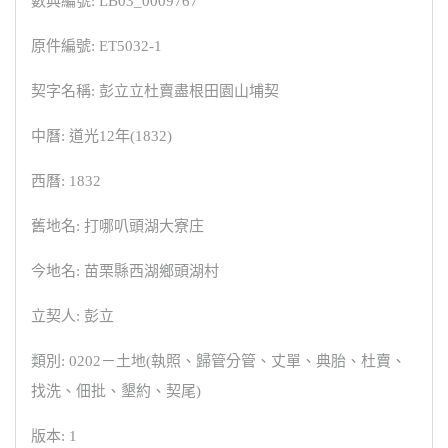
數典編號: LB03_0009767
原件編號: ET5032-1
契字名稱: 彭立立杜賣盡根田園山埔契
中曆: 道光12年(1832)
西曆: 1832
舊地名: 打哪叭頭湖大寮庄
今地名: 苗栗縣西湖鄉頭湖村
立契人: 彭立
類別: 0202－土地(執照、歸管分管、丈單、典胎、杜賣、
找洗、佃批、墾約、契尾)
版本: 1