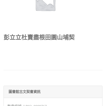
彭立立杜賣盡根田園山埔契
圖書館古文契書資訊