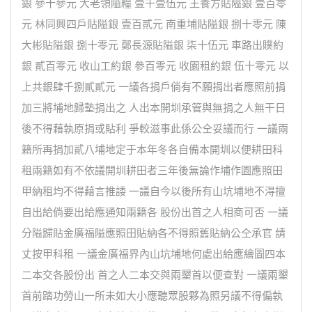
銀 參十參元 大老領隘糧 壹千壹伍元 王養方貼隘銀 壹百零
元 林同興四戶貼隘銀 壹百貳元 南重埔貼隘銀 捌十零元 陳
大彬貼隘銀 捌十零元 鄭長源貼隘銀 柒十伍元 車路出贌約
銀 貳百零元 收山工約銀 參百零元 收園租約銀 伍十零元 以
上共銀肆千捌貳貳元 一議各捐戶倘有不願捐出者應照前捐
加三將埔地歸墊捐出之 人出本開圳承管與無捐之人無干日
後不得藉執原捐或貼利 爭較滋事此係公仝妥議而行 一議兩
籍所再捐加貳八埔地定于本年冬各自備本開圳以便耕田科
租兩籍如有不依議開圳耕田者三年後無論作埔作園應照田
甲納租均不得藉言推諉 一議自今以後所有山坑埔地不淂擅
自出給倘要出給應通知兩籍各 股份出首之人相商可否 一議
分隘歸貼金廣福隘應照田貼納各不得照舊貼納公仝承官 請
丈按甲科租 一議金廣福界內山坑埔地何處出給應繪圖四本
二本交各股份出 首之人二本交與兩墾首以便查對 一議兩墾
首前踏功勞山一所未如大小應聽眾股夥為照另議不得偏執