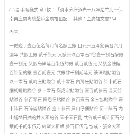
(1)張 手寫樣式 章1枚：「淡水分府道光十八年給竹北一保
南興庄閩粵總墾戶金廣福戳記」 其他：金廣福文書334
內容:
一僱隘丁壹百伍名每月每名該工銀 囗元米五斗鉛藥各六月
週年 共該工銀 貳千柒元 又該米玖百零石□谷壹千捌石按銀
壹千捌元 又該烏硃陸百柒伍的銀 貳百貳伍元 又該金硃陸
百柒伍的銀 壹百貳壹元 共銀肆千捌貳陸元 篆珠瑚貼隘谷
玖十零石 貳崎庄貼隘谷 貳十零石 內灣庄貼隘谷 柒十貳石
細銅鑼貼隘谷 參十零石 衛成宗貼隘谷 壹百貳參石 溫天益
貼隘谷 參百零石 隆恩佃貼隘谷 參百壹石 金三協貼隘谷 壹
十陸石 石碎崙貼隘谷 捌十參石 員山仔佃貼谷 伍十陸石 內
山埔地田抽的并大租約谷 壹千壹石捌 共谷貳千貳柒伍石的
銀貳千貳柒伍元 給墾大租銀 參百伍伍元 協成、張金大租