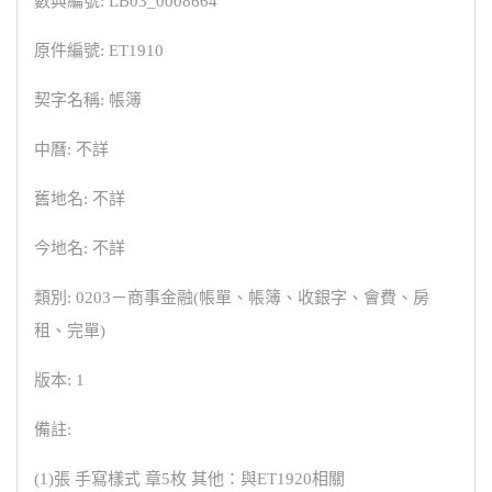
數典編號: LB03_0008664
原件編號: ET1910
契字名稱: 帳簿
中曆: 不詳
舊地名: 不詳
今地名: 不詳
類別: 0203－商事金融(帳單、帳簿、收銀字、會費、房
租、完單)
版本: 1
備註:
(1)張 手寫樣式 章5枚 其他：與ET1920相關