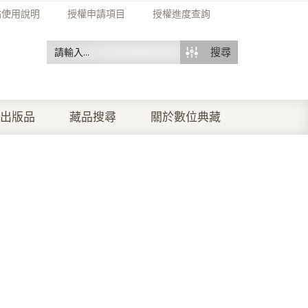
站使用說明
授權申請項目
授權進度查詢
搜尋
出版品
藏品搜尋
關於數位典藏