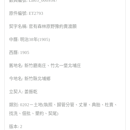
數典編號: LB03_0009547
原件編號: ET2793
契字名稱: 官有森林原野豫約賣渡願
中曆: 明治38年(1905)
西曆: 1905
舊地名: 新竹廳南庄、竹北一堡北埔庄
今地名: 新竹縣北埔鄉
立契人: 姜振乾
類別: 0202－土地(執照、歸管分管、丈單、典胎、杜賣、
找洗、佃批、墾約、契尾)
版本: 2