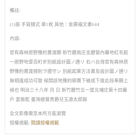
備註:
(1)張 手寫樣式 章1枚 其他：金廣福文書644
內容:
官有森林原野豫約賣渡願 新竹廳南庄支廳管內蕃地紅毛館
一原野地壹百町步別紙設計圖ノ通リ 右ハ台灣官有森林原
野豫約賣渡規則ヲ遵守シ 別紙起業方法書及設計圖ノ通リ
無相違成功可致 候間該地豫約御賣下被成下度此段奉願上
候也 明治三十八年 月 日 新竹廳竹北一堡北埔庄第十四番
戶 姜振乾 臺灣總督男爵兒玉源太郎殿
全文影像需至本所方能瀏覽
授權規範:
閱讀授權規範