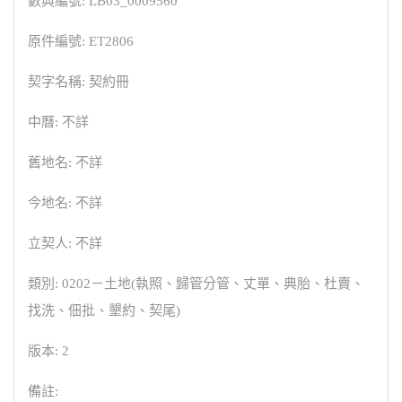
數典編號: LB03_0009560
原件編號: ET2806
契字名稱: 契約冊
中曆: 不詳
舊地名: 不詳
今地名: 不詳
立契人: 不詳
類別: 0202－土地(執照、歸管分管、丈單、典胎、杜賣、
找洗、佃批、墾約、契尾)
版本: 2
備註: