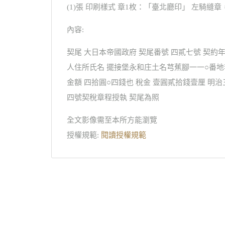
(1)張 印刷樣式 章1枚：「臺北廳印」 左騎縫章
內容:
契尾 大日本帝國政府 契尾番號 四貳七號 契約
人住所氏名 擺接堡永和庄土名芎蕉腳一一○番地
金額 四拾圓○四錢也 稅金 壹圓貳拾錢壹厘 
四號契稅章程授執 契尾為照
全文影像需至本所方能瀏覽
授權規範:
閱讀授權規範