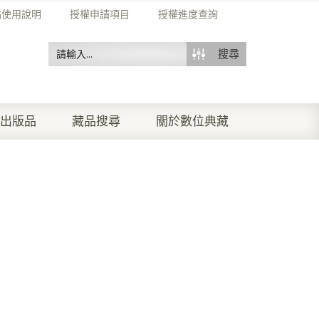
站使用說明
授權申請項目
授權進度查詢
搜尋
出版品
藏品搜尋
關於數位典藏