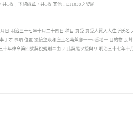
，共1枚；下騎縫章，共1枚 其他：ET1838之契尾
年月日 明治三十七年十月二十四日 種目 買受 買受人質入人住所氏名
李丁才 事項 位置 擺接堡永和庄土名芎蕉腳一一○番地一 目的物 
明治三十年律令第四號契稅規則ニ由リ 此契尾ヲ授與リ 明治三十七年十