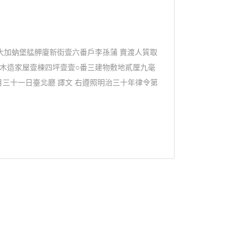
 大加蚋堡艋舺廈新街壹六番戶李孫蒲 賣渡人質取
瓦茸木造家屋壹棟四坪壹壹○番三建物敷地貳厘九毫
月三十一日臺北廳 譯文 右遵照明治三十年律令第