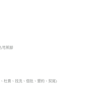
名芎蕉腳
典胎、杜賣、找洗、佃批、墾約、契尾)