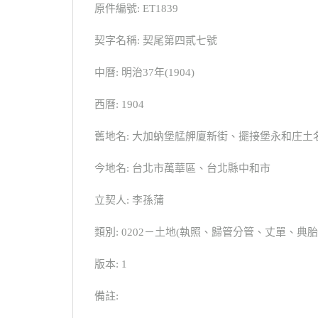
原件編號: ET1839
契字名稱: 契尾第四貳七號
中曆: 明治37年(1904)
西曆: 1904
舊地名: 大加蚋堡艋舺廈新街、擺接堡永和庄土
今地名: 台北市萬華區、台北縣中和市
立契人: 李孫蒲
類別: 0202－土地(執照、歸管分管、丈單、
版本: 1
備註: