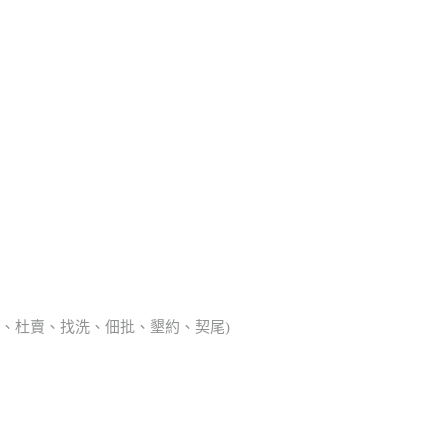
典胎、杜賣、找洗、佃批、墾約、契尾)