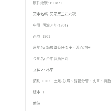
原件編號: ET1821
契字名稱: 契尾第三四六號
中曆: 明治34年(1901)
西曆: 1901
舊地名: 貓羅堡番仔園庄、溪心埧庄
今地名: 台中縣烏日鄉
立契人: 林東
類別: 0202－土地(執照、歸管分管、丈單、
版本: 1
備註: