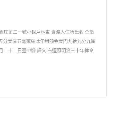
仔園庄第二一號小租戶林東 賣渡人住所氏名 仝堡
田五分壹厘五毫貳絲此年租額金壹円九拾九分九厘
月二十二日臺中縣 譯文 右遵照明治三十年律令