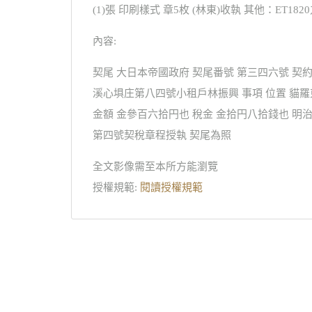
(1)張 印刷樣式 章5枚 (林東)收執 其他：ET182
內容:
契尾 大日本帝國政府 契尾番號 第三四六號 契
溪心埧庄第八四號小租戶林振興 事項 位置 貓
金額 金參百六拾円也 稅金 金拾円八拾錢也 
第四號契稅章程授執 契尾為照
全文影像需至本所方能瀏覽
授權規範:
閱讀授權規範