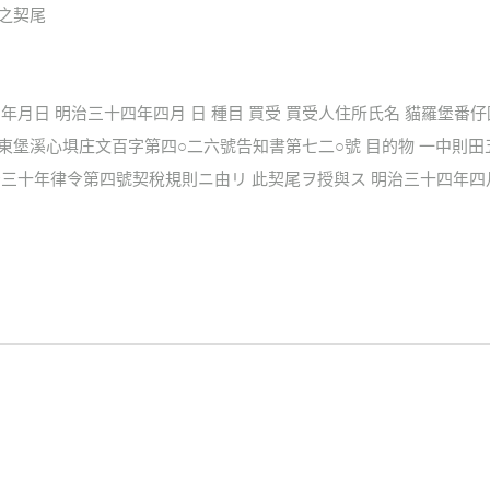
0之契尾
約年月日 明治三十四年四月 日 種目 買受 買受人住所氏名 貓羅堡番
羅東堡溪心埧庄文百字第四○二六號告知書第七二○號 目的物 一中則
明治三十年律令第四號契稅規則ニ由リ 此契尾ヲ授與ス 明治三十四年四