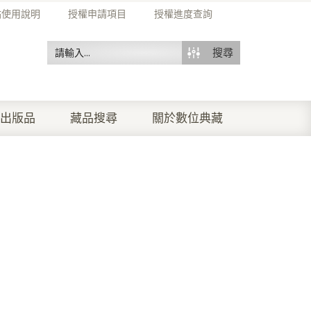
站使用說明
授權申請項目
授權進度查詢
搜尋
出版品
藏品搜尋
關於數位典藏