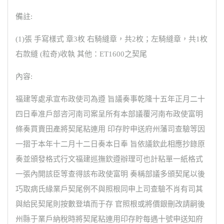
備註:
(1)張 手寫樣式 章3枚 右騎縫章，共2枚；左騎縫章，共1枚
右款縫 (粒奇)收執 其他：ET1600之契尾
內容:
福建等處承宣布政使司為遵 旨議奏事乾隆十五年正月二十
四日奉准戶部咨河南司案呈所有本部議覆河南布政使富明
條奏買賣田產將契尾粘連用 印存貯申送府州藩司查驗等因
一摺于本年十二月十二日奏本日奉 旨依議欽此相應抄錄原
奏並頒發格式行文福建巡撫欽遵辦理可也計粘單一紙格式
一張內開該臣等查得該布政使富明 奏稱部議多頒契尾以後
巧取病氏緣業戶契尾例不與照根同申上司查驗不肖有司其
與給民契尾則按數登填而于存 官照根或將價銀刪改請嗣後
州縣于業戶納稅時將契尾粘連用印存貯每遇十號申送知府