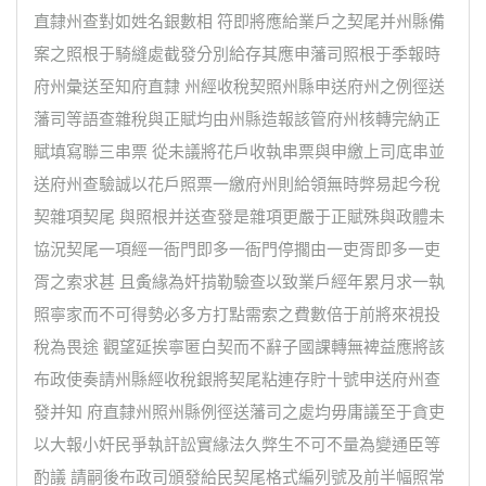
直隸州查對如姓名銀數相 符即將應給業戶之契尾并州縣備
案之照根于騎縫處截發分別給存其應申藩司照根于季報時
府州彙送至知府直隸 州經收稅契照州縣申送府州之例徑送
藩司等語查雜稅與正賦均由州縣造報該管府州核轉完納正
賦填寫聯三串票 從未議將花戶收執串票與申繳上司底串並
送府州查驗誠以花戶照票一繳府州則給領無時弊易起今稅
契雜項契尾 與照根并送查發是雜項更嚴于正賦殊與政體未
協況契尾一項經一衙門即多一衙門停擱由一吏胥即多一吏
胥之索求甚 且夤緣為奸掯勒驗查以致業戶經年累月求一執
照寧家而不可得勢必多方打點需索之費數倍于前將來視投
稅為畏途 觀望延挨寧匿白契而不辭子國課轉無裨益應將該
布政使奏請州縣經收稅銀將契尾粘連存貯十號申送府州查
發并知 府直隸州照州縣例徑送藩司之處均毋庸議至于貪吏
以大報小奸民爭執訐訟實緣法久弊生不可不量為變通臣等
酌議 請嗣後布政司頒發給民契尾格式編列號及前半幅照常