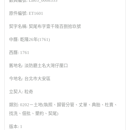
數典編號: LB03_0008355
原件編號: ET1601
契字名稱: 契尾布字壹千陸百捌拾玖號
中曆: 乾隆26年(1761)
西曆: 1761
舊地名: 淡防廳土名大灣仔厘口
今地名: 台北市大安區
立契人: 粒奇
類別: 0202－土地(執照、歸管分管、丈單、典胎、杜賣、
找洗、佃批、墾約、契尾)
版本: 1