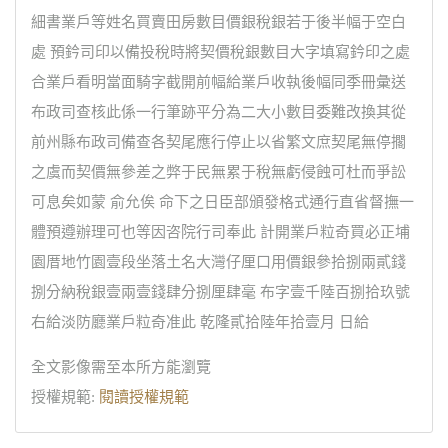
細書業戶等姓名買賣田房數目價銀稅銀若于後半幅于空白
處 預鈐司印以備投稅時將契價稅銀數目大字填寫鈐印之處
合業戶看明當面騎字截開前幅給業戶收執後幅同季冊彙送
布政司查核此係一行筆跡平分為二大小數目委難改換其從
前州縣布政司備查各契尾應行停止以省繁文庶契尾無停擱
之虞而契價無參差之弊于民無累于稅無虧侵蝕可杜而爭訟
可息矣如蒙 俞允俟 命下之日臣部頒發格式通行直省督撫一
體預遵辦理可也等因咨院行司奉此 計開業戶粒奇買必正埔
園厝地竹園壹段坐落土名大灣仔厘口用價銀參拾捌兩貳錢
捌分納稅銀壹兩壹錢肆分捌厘肆毫 布字壹千陸百捌拾玖號
右給淡防廳業戶粒奇准此 乾隆貳拾陸年拾壹月 日給
全文影像需至本所方能瀏覽
授權規範:
閱讀授權規範