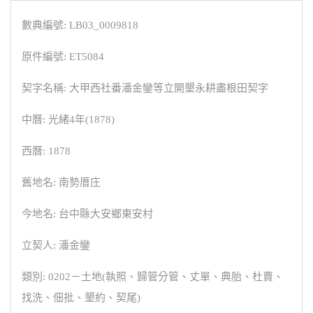
數典編號: LB03_0009818
原件編號: ET5084
契字名稱: 大甲西社番潘金鑾等立開墾永耕盡根田契字
中曆: 光緒4年(1878)
西曆: 1878
舊地名: 南勢厝庄
今地名: 台中縣大安鄉東安村
立契人: 潘金鑾
類別: 0202－土地(執照、歸管分管、丈單、典胎、杜賣、
找洗、佃批、墾約、契尾)