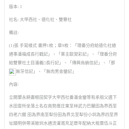
版本: 1
社名: 大甲西社、德化社、雙藔社
備註:
(1)張 手寫樣式 畫押1枚；章9枚：「理番分府給德化社總
通事潘福成長行戳記」、「業主歐翌彩記」、「理番分府
給雙藔社土目潘義□長行記」、「傳興烏蚋信記」、「那
無牙信記」、「無肉男金鑾記」
內容:
立開墾永耕盡根田契字大甲西社番潘金鑾等有承祖父遺下
水田壹所坐落土名在南勢厝庄東至林武力巴蘭田為界西至
四老六關 田為界南至犁份田為界北至犁份小圳為界四至界
址踏明併帶溪陂圳水通流灌溉充足歷年配納大租粟伍斗正