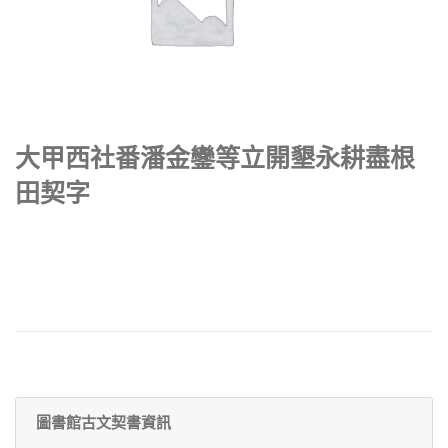
大甲西社番潘金鑾等立開墾永耕盡根
田契字
圖書館古文契書資訊