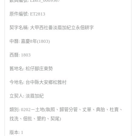
數典編號: LB03_0009567
原件編號: ET2813
契字名稱: 大甲西社番淡眉加紀立永佃耕字
中曆: 嘉慶8年(1803)
西曆: 1803
舊地名: 松仔腳庄東勢
今地名: 台中縣大安鄉松雅村
立契人: 淡眉加紀
類別: 0202－土地(執照、歸管分管、丈單、典胎、杜賣、
找洗、佃批、墾約、契尾)
版本: 1