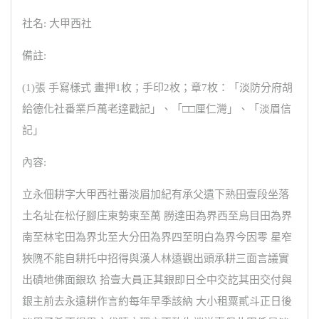
社名: 大甲西社
備註:
(1)張 手寫樣式 畫押1枚；手印2枚；章7枚：「淡防分府胡
給德化社番業戶萬老達戳記」、「□□厘仁灣」、「淡眉信
記」
內容:
立永佃耕字大甲西社番淡眉加紀有承父遺下熟田壹段坐落
土名址在松仔腳庄東勢東至萬 朥達田為界西至烏目田為界
南至林宅田為界北至大分田為界四至明白為界今因零 星窄
狹隗不能自耕托中招得與漢人林遠觀出頭承耕三面言議實
出磧地佛面銀玖 拾壹大員正其銀即日仝中交訖其田交付與
銀主前去永遠耕作言約每年早季該納 大小租粟貳斗正日後