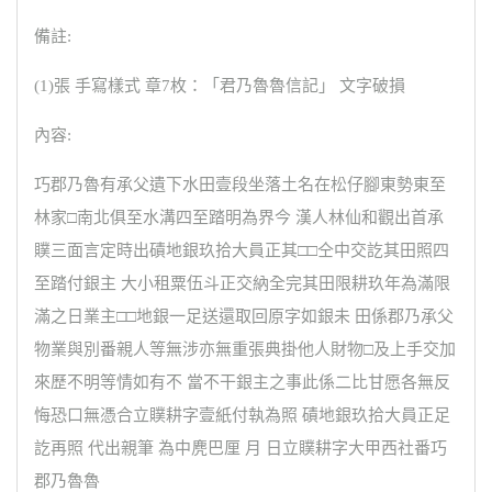
備註:
(1)張 手寫樣式 章7枚：「君乃魯魯信記」 文字破損
內容:
巧郡乃魯有承父遺下水田壹段坐落土名在松仔腳東勢東至
林家□南北俱至水溝四至踏明為界今 漢人林仙和觀出首承
贌三面言定時出磧地銀玖拾大員正其□□仝中交訖其田照四
至踏付銀主 大小租粟伍斗正交納全完其田限耕玖年為滿限
滿之日業主□□地銀一足送還取回原字如銀未 田係郡乃承父
物業與別番親人等無涉亦無重張典掛他人財物□及上手交加
來歷不明等情如有不 當不干銀主之事此係二比甘愿各無反
悔恐口無憑合立贌耕字壹紙付執為照 磧地銀玖拾大員正足
訖再照 代出親筆 為中麂巴厘 月 日立贌耕字大甲西社番巧
郡乃魯魯