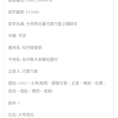
數典編號: LB03_0009634
原件編號: ET2880
契字名稱: 大甲西社番巧郡乃魯立贌耕字
中曆: 不詳
舊地名: 松仔腳東勢
今地名: 台中縣大安鄉松雅村
立契人: 巧郡乃魯
類別: 0202－土地(執照、歸管分管、丈單、典胎、杜賣、
找洗、佃批、墾約、契尾)
版本: 1
社名: 大甲西社