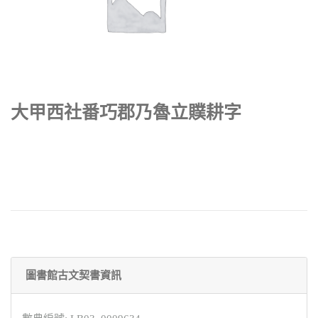
大甲西社番巧郡乃魯立贌耕字
圖書館古文契書資訊