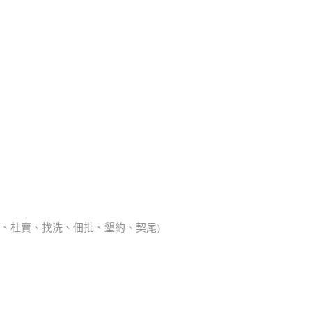
典胎、杜賣、找洗、佃批、墾約、契尾)