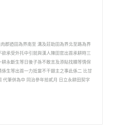
肉郡迺田為界南至 溝及莊助田為界北至路為界
不欲承受外托中引就與漢人陳田官出首承耕時三
一耕永斷生等日後子孫不敢言及添貼找贖等情保
情係生等出首一力抵當不干銀主之事此係二 比甘
 代筆併為中 同治參年拾貳月 日立永耕田契字