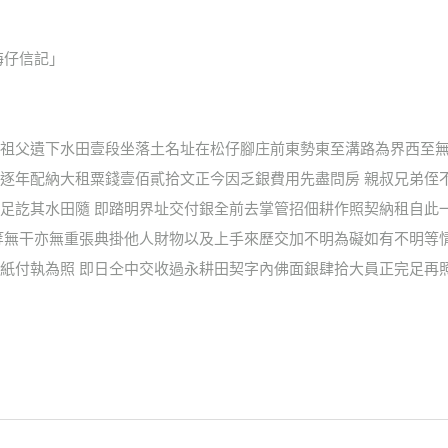
海仔信記」
祖父遺下水田壹段坐落土名址在松仔腳庄前東勢東至溝路為界西至無
逐年配納大租粟錢壹佰貳拾文正今因乏銀費用先盡問房 親叔兄弟侄
足訖其水田隨 即踏明界址交付銀全前去掌管招佃耕作照契納租自此
等無干亦無重張典掛他人財物以及上手來歷交加不明為礙如有不明等
紙付執為照 即日仝中交收過永耕田契字內佛面銀肆拾大員正完足再照