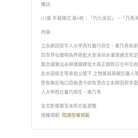
備註:
(1)張 手寫樣式 章6枚：「巧化金記」、「乃秀
內容:
立永耕田契字人大甲西社番巧保生、東乃秀有承
四至界址踏明為界原配大安溪圳水灌溉通流充足
面言議實出永耕價銀肆拾大員正銀即日仝中交收
此水田係生等承祖父遺下 之物業與房親別番人
愿各無反悔口恐無憑今欲有憑合立永耕田契字壹
人大甲西社番巧保生、東乃秀
全文影像需至本所方能瀏覽
授權規範:
閱讀授權規範