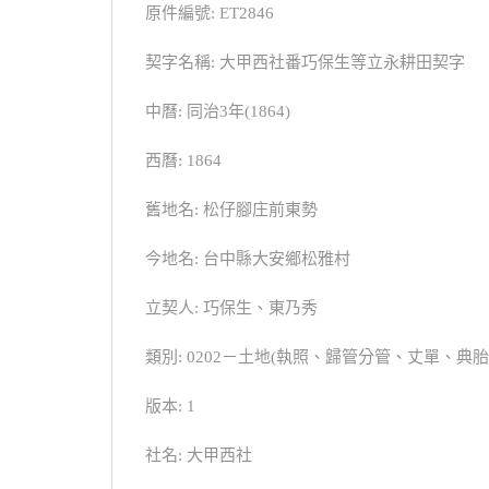
原件編號: ET2846
契字名稱: 大甲西社番巧保生等立永耕田契字
中曆: 同治3年(1864)
西曆: 1864
舊地名: 松仔腳庄前東勢
今地名: 台中縣大安鄉松雅村
立契人: 巧保生、東乃秀
類別: 0202－土地(執照、歸管分管、丈單、
版本: 1
社名: 大甲西社