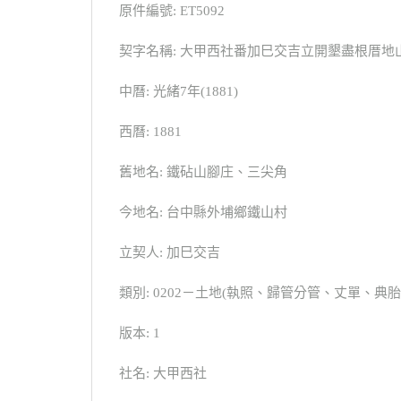
原件編號: ET5092
契字名稱: 大甲西社番加巳交吉立開墾盡根厝地
中曆: 光緒7年(1881)
西曆: 1881
舊地名: 鐵砧山腳庄、三尖角
今地名: 台中縣外埔鄉鐵山村
立契人: 加巳交吉
類別: 0202－土地(執照、歸管分管、丈單、
版本: 1
社名: 大甲西社