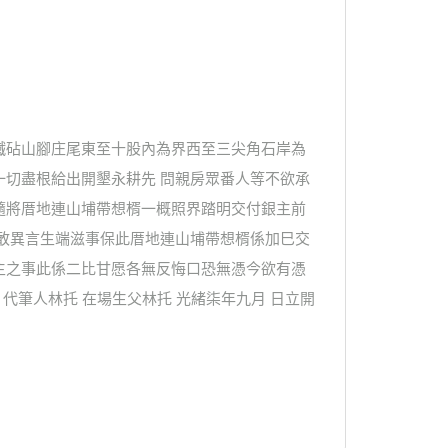
鐵砧山腳庄尾東至十股內為界西至三尖角石岸為
一切盡根給出開墾永耕先 問親房眾番人等不欲承
隨將厝地連山埔帶想楈一概照界踏明交付銀主前
不敢異言生端滋事保此厝地連山埔帶想楈係加巳交
主之事此係二比甘愿各無反悔口恐無憑今欲有憑
代筆人林托 在場生父林托 光緒柒年九月 日立開