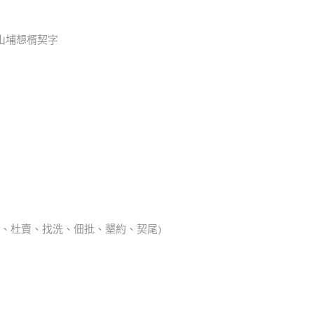
山埔想楈契字
典胎、杜賣、找洗、佃批、墾約、契尾)