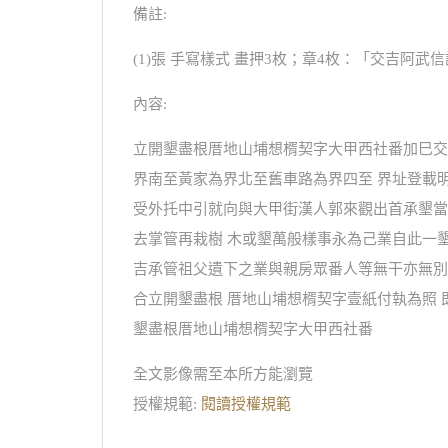
備註:
(1)張 手寫樣式 畫押3枚；章4枚：「交吉阿
內容:
立開墾盡根厝地山埔想楈契字大甲西社番加巳交
界南至黃家為界北至舊車路為界四至 界址登載
受外托中引就向與大甲街漢人郭來觀出首承墾當
去掌管再栽樹 木或墾萬般樣事永為己業自此一
吉承管祖父遺下之業與親房眾番人等無干亦無別
合立開墾盡根 厝地山埔想楈契字壹紙付執為照 
墾盡根厝地山埔想楈契字大甲西社番
全文影像需至本所方能瀏覽
授權規範:
閱讀授權規範