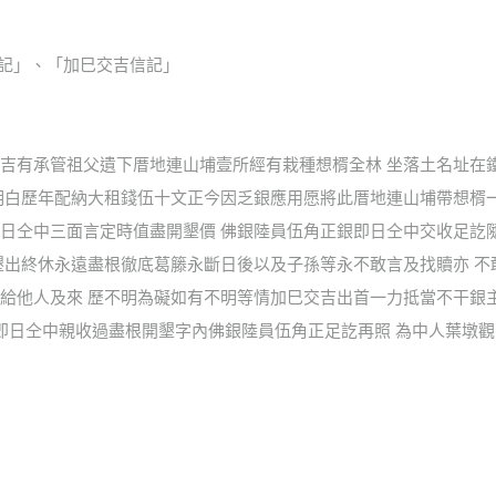
武信記」、「加巳交吉信記」
吉有承管祖父遺下厝地連山埔壹所經有栽種想楈全林 坐落土名址在
明白歷年配納大租錢伍十文正今因乏銀應用愿將此厝地連山埔帶想楈
日仝中三面言定時值盡開墾價 佛銀陸員伍角正銀即日仝中交收足訖
墾出終休永遠盡根徹底葛籐永斷日後以及子孫等永不敢言及找贖亦 
給他人及來 歷不明為礙如有不明等情加巳交吉出首一力抵當不干銀
即日仝中親收過盡根開墾字內佛銀陸員伍角正足訖再照 為中人葉墩觀 