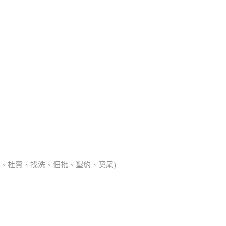
典胎、杜賣、找洗、佃批、墾約、契尾)