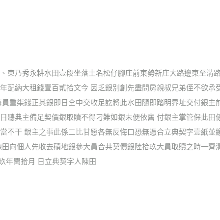
、東乃秀永耕水田壹段坐落土名松仔腳庄前東勢新庄大路邊東至溝路
年配納大租錢壹百貳拾文今 因乏銀別創先盡問房親叔兄弟侄不欲承
每員重柒錢正其銀即日仝中交收足訖將此水田隨即踏明界址交付銀主
日聽典主備足契價銀取贖不得刁難如銀未便依舊 付銀主掌管保此田
當不干 銀主之事此係二比甘愿各無反悔口恐無憑合立典契字壹紙並
陳田向佃人先收去磧地銀參大員合共契價銀陸拾玖大員取贖之時一齊清
治玖年閏拾月 日立典契字人陳田