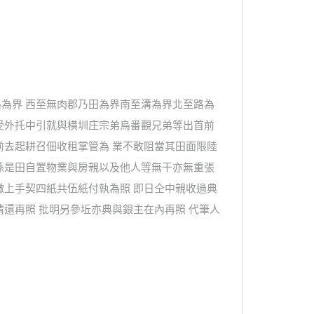
為界 西至無肉郡乃田為界南至溝為界北至路為
受外托中引就與橫圳庄宗弟烏番觀兄弟等出首前
前去起耕召佃收租掌管為 業不敢阻當其田面限陸
係是田自置物業與房親以及他人等無干亦無重張
繳上手契四紙共伍紙付執為照 即日仝中親收過典
還再照 批明另參坵亦典與銀主在內再照 代筆人