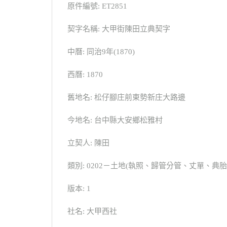
原件編號: ET2851
契字名稱: 大甲街陳田立典契字
中曆: 同治9年(1870)
西曆: 1870
舊地名: 松仔腳庄前東勢新庄大路邊
今地名: 台中縣大安鄉松雅村
立契人: 陳田
類別: 0202－土地(執照、歸管分管、丈單、
版本: 1
社名: 大甲西社