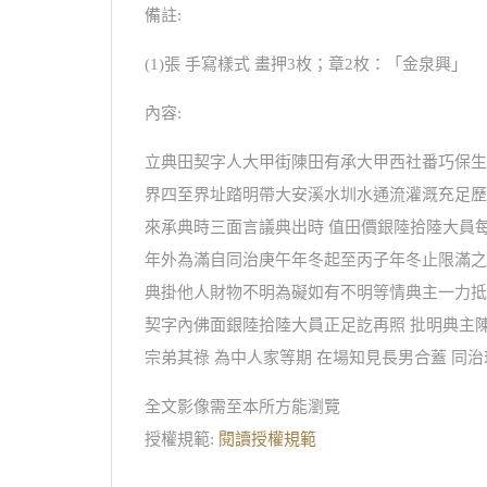
備註:
(1)張 手寫樣式 畫押3枚；章2枚：「金泉興」
內容:
立典田契字人大甲街陳田有承大甲西社番巧保生
界四至界址踏明帶大安溪水圳水通流灌溉充足歷
來承典時三面言議典出時 值田價銀陸拾陸大員
年外為滿自同治庚午年冬起至丙子年冬止限滿之
典掛他人財物不明為礙如有不明等情典主一力抵
契字內佛面銀陸拾陸大員正足訖再照 批明典主
宗弟其祿 為中人家等期 在場知見長男合蓋 同
全文影像需至本所方能瀏覽
授權規範:
閱讀授權規範