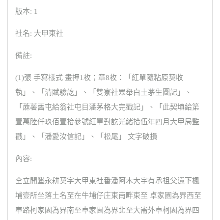
版本: 1
社名: 大甲東社
備註:
(1)張 手寫樣式 畫押1枚；章8枚：「紅單隨粘原契收
執」、「清賦驗訖」、「雙寮社眾舉白土茅生圖記」、
「蔴薯舊屯給翁社屯目潘茅格大完戳記」、「此契填給第
壹萬陸仟玖佰壹拾參號紅單對訖光緒拾伍年四月大甲局監
戳」、「潘愛汝信記」、「松尾」 文字破損
內容:
仝立開墾永耕契字大甲東社番潘阿木大宇有承祖父遺下楓
埔壹所坐落土名至在牛埔仔庄東南畔東至 卓家園為界西至
車路柯家園為界南至卓家園為界北至大崙外卓柯園為界四