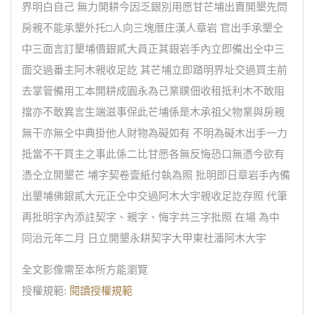
界明白自己 無力開耕今因乏銀別用愿甘芒埔出賣開墾先問
房親不能承墾外托□人向三塊厝庄漢人章岩 官出手承墾仝
中三面言訂墾埔價銀貳大員正其銀岩手內立即備出仝中三
面交過番主阿木親收足訖 其芒埔立即踏明界址交過買主前
去掌管備用工本開耕成園永為己業贌佃收租抵利木不敢阻
擋亦不敢異言生端滋事保此芒埔係是木承祖父物業與房親
無干亦無仝中典掛他人財物為礙如有 不明為礙木出手一力
抵當不干買主之事此係二比甘愿各無反悔恐口無憑今欲有
憑仝立開墾芒 埔字契卷壹紙付執為照 批明即日章岩手內備
出墾埔佛銀貳大元正仝中交過阿木大宇親收足訖存照 代筆
再批明字內添註契字、親字、悔字共三字批照 在場 為中
同治元年二月 日立開墾永耕契字大甲東社潘阿木大宇
全文影像需至本所方能瀏覽
授權規範:
閱讀授權規範