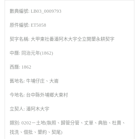
數典編號: LB03_0009793
原件編號: ET5058
契字名稱: 大甲東社番潘阿木大宇仝立開墾永耕契字
中曆: 同治元年(1862)
西曆: 1862
舊地名: 牛埔仔庄、大崙
今地名: 台中縣外埔鄉大東村
立契人: 潘阿木大宇
類別: 0202－土地(執照、歸管分管、丈單、典胎、杜賣、
找洗、佃批、墾約、契尾)