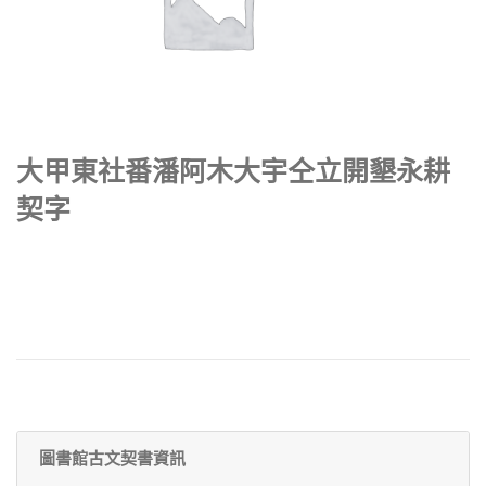
大甲東社番潘阿木大宇仝立開墾永耕
契字
圖書館古文契書資訊