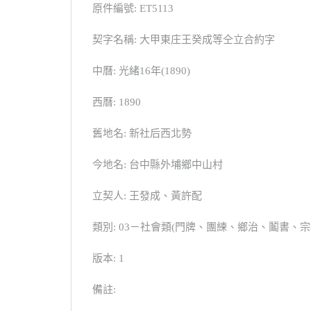
原件編號: ET5113
契字名稱: 大甲東庄王癸成等仝立合約字
中曆: 光緒16年(1890)
西曆: 1890
舊地名: 新社后西北勢
今地名: 台中縣外埔鄉中山村
立契人: 王發成、黃許配
類別: 03－社會類(門牌、團練、鄉治、鬮書
版本: 1
備註: