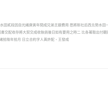
水田貳段因自光緒庚寅年間成兄弟乏銀費用 愿將新社后西北勢水田
鬮書交配收存將大契交成收執倘後日如有要用之時二 比各著取出付
光緒拾陸年拾月 日立合約字人黃許配、王發成