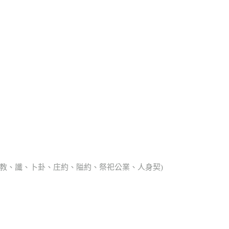
、宗教、讖、卜卦、庄約、隘約、祭祀公業、人身契)