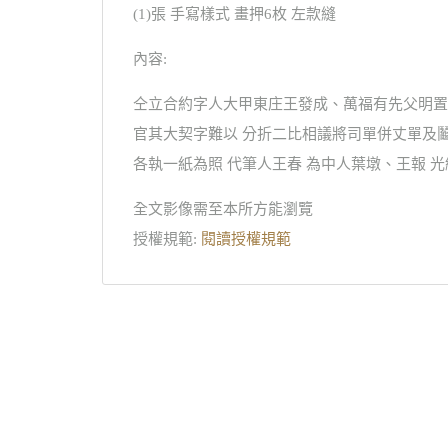
(1)張 手寫樣式 畫押6枚 左款縫
內容:
仝立合約字人大甲東庄王發成、萬福有先父明置
官其大契字難以 分折二比相議將司單併丈單及
各執一紙為照 代筆人王春 為中人葉墩、王報 
全文影像需至本所方能瀏覽
授權規範:
閱讀授權規範