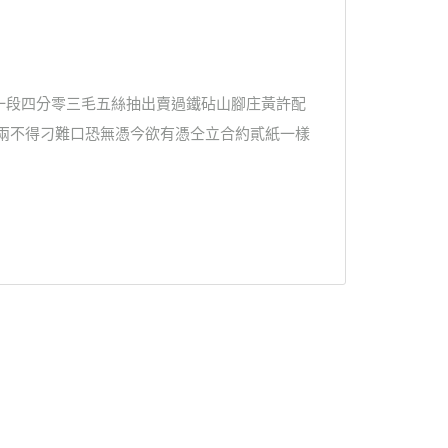
一段四分零三毛五絲抽出賣過鐵砧山腳庄黃許配
觀兩不得刁難口恐無憑今欲有憑仝立合約貳紙一樣