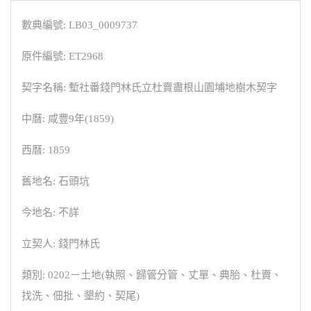
數典編號: LB03_0009737
原件編號: ET2968
契字名稱: 塹社番錢門林氏立杜賣盡根山園埔地樹木契字
中曆: 咸豐9年(1859)
西曆: 1859
舊地名: 石頭坑
今地名: 不詳
立契人: 錢門林氏
類別: 0202－土地(執照、歸管分管、丈單、典胎、杜賣、
找洗、佃批、墾約、契尾)