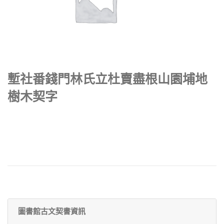
塹社番錢門林氏立杜賣盡根山園埔地
樹木契字
圖書館古文契書資訊