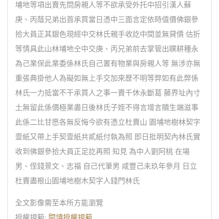
埔地等項出賣先問房親人等不欲承受外托中招引漢人蘇
庚、丙蔭兄弟出首承買當日憑中三面言定依時值價佛銀參
拾大員正其銀色現經中交林氏親手收訖中間並無貸債 估折
等情具此山林埔地仝中交庚、丙兄弟前去掌管出贌耕種永
為己業保此業委係林氏自己置有物業與房親人等 無涉亦無
重張典掛他人為礙如無上手交加來歷不明等弊如有此弊係
林氏一力抵當不干承買人之事一賣千休永斷葛 藤界址內寸
土無留此係價極業盡日後林氏子姪不得言增言贖生端滋事
此係二比甘愿各無反悔今欲有憑立杜賣山 園埔地樹林契字
壹紙又帶上手契壹紙共貳紙付執為照 即日批明契內林氏實
收到佛銀參拾大員正足訖再照 知見 為中人劉阿桃 在場
男、侄錢景文、志福 自己代筆男 咸豐己未玖年參月 日立
杜賣盡根山園埔地樹木契字人錢門林氏
全文影像需至本所方能瀏覽
授權規範:
閱讀授權規範