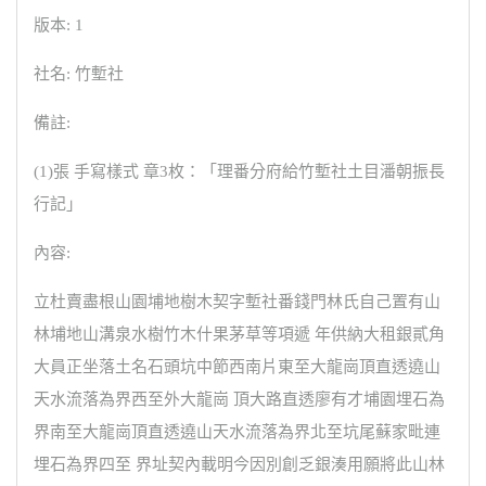
版本: 1
社名: 竹塹社
備註:
(1)張 手寫樣式 章3枚：「理番分府給竹塹社土目潘朝振長
行記」
內容:
立杜賣盡根山園埔地樹木契字塹社番錢門林氏自己置有山
林埔地山溝泉水樹竹木什果茅草等項遞 年供納大租銀貳角
大員正坐落土名石頭坑中節西南片東至大龍崗頂直透遶山
天水流落為界西至外大龍崗 頂大路直透廖有才埔園埋石為
界南至大龍崗頂直透遶山天水流落為界北至坑尾蘇家毗連
埋石為界四至 界址契內載明今因別創乏銀湊用願將此山林