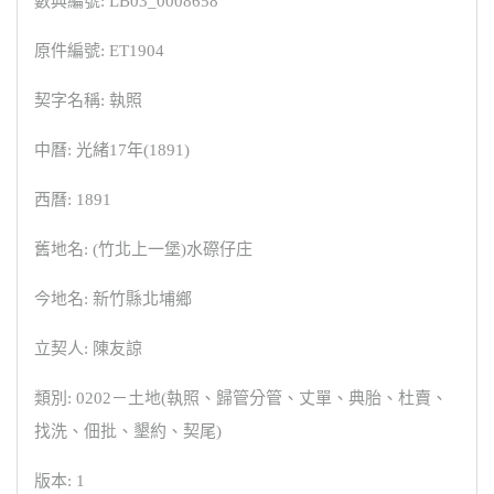
數典編號: LB03_0008658
原件編號: ET1904
契字名稱: 執照
中曆: 光緒17年(1891)
西曆: 1891
舊地名: (竹北上一堡)水磜仔庄
今地名: 新竹縣北埔鄉
立契人: 陳友諒
類別: 0202－土地(執照、歸管分管、丈單、典胎、杜賣、
找洗、佃批、墾約、契尾)
版本: 1