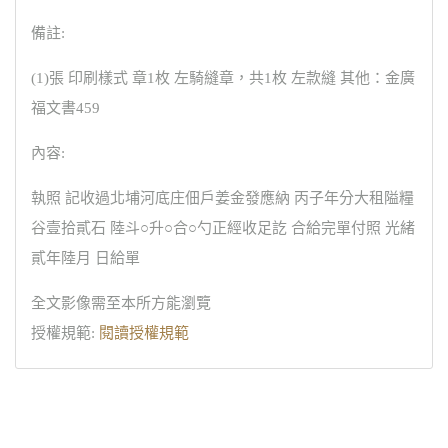
備註:
(1)張 印刷樣式 章1枚 左騎縫章，共1枚 左款縫 其他：金廣
福文書459
內容:
執照 記收過北埔河底庄佃戶姜金發應納 丙子年分大租隘糧
谷壹拾貳石 陸斗○升○合○勺正經收足訖 合給完單付照 光緒
貳年陸月 日給單
全文影像需至本所方能瀏覽
授權規範:
閱讀授權規範