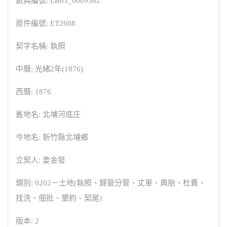
數典編號: LB03_0009362
原件編號: ET2608
契字名稱: 執照
中曆: 光緒2年(1876)
西曆: 1876
舊地名: 北埔河底庄
今地名: 新竹縣北埔鄉
立契人: 姜金發
類別: 0202－土地(執照、歸管分管、丈單、典胎、杜賣、
找洗、佃批、墾約、契尾)
版本: 2