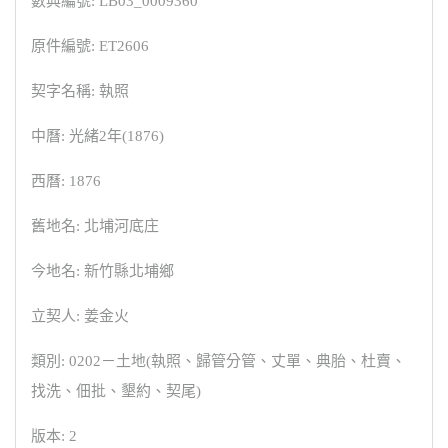
數典編號: LB03_0009360
原件編號: ET2606
契字名稱: 執照
中曆: 光緒2年(1876)
西曆: 1876
舊地名: 北埔河底庄
今地名: 新竹縣北埔鄉
立契人: 姜金火
類別: 0202－土地(執照、歸管分管、丈單、典胎、杜賣、
找洗、佃批、墾約、契尾)
版本: 2