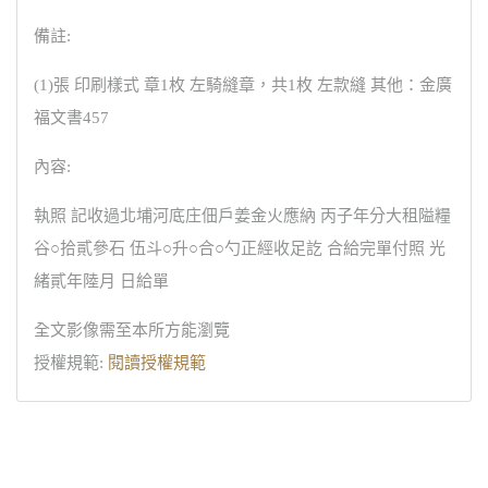
備註:
(1)張 印刷樣式 章1枚 左騎縫章，共1枚 左款縫 其他：金廣
福文書457
內容:
執照 記收過北埔河底庄佃戶姜金火應納 丙子年分大租隘糧
谷○拾貳參石 伍斗○升○合○勺正經收足訖 合給完單付照 光
緒貳年陸月 日給單
全文影像需至本所方能瀏覽
授權規範:
閱讀授權規範