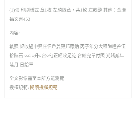
(1)張 印刷樣式 章1枚 左騎縫章，共1枚 左款縫 其他：金廣
福文書453
內容:
執照 記收過中興庄佃戶姜殿邦應納 丙子年分大租隘糧谷伍
拾陸石 ○斗○升○合○勺正經收足訖 合給完單付照 光緒貳年
陸月 日給單
全文影像需至本所方能瀏覽
授權規範:
閱讀授權規範