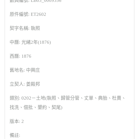
數典編號: LB03_0009356
原件編號: ET2602
契字名稱: 執照
中曆: 光緒2年(1876)
西曆: 1876
舊地名: 中興庄
立契人: 姜殿邦
類別: 0202－土地(執照、歸管分管、丈單、典胎、杜賣、
找洗、佃批、墾約、契尾)
版本: 2
備註: