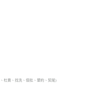
典胎、杜賣、找洗、佃批、墾約、契尾)