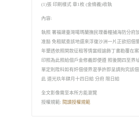
(1)張 印刷樣式 章1枚 (金脩義)收執
內容:
執照 署福建臺灣噶瑪蘭撫民理番糧捕海防分府
准豁 免租賦查該地還來浮復沙洲一片正欲招佃
年墾透依照閑款征租等情當經諭飾丁書勘覆在案
印照為此照給佃戶金修義即便遵 照後開四至界
單定則陞科如有奸佃侵界混爭許即呈請拘究該佃
此 道光玖年肆月十四日給 分府 限日給
全文影像需至本所方能瀏覽
授權規範:
閱讀授權規範