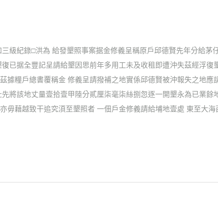
加三級紀錄□洪為 給發墾照事案据金修義呈稱原戶邱德賢先年分給茅
墾復已据全豐記呈請給墾因思前年多用工未及收租即遭沖失茲經浮復
茲據糧戶總書覆稱金 修義呈請撥補之地實係邱德賢被沖報失之地應
址先將該地丈量壹拾壹甲陸分貳厘柒毫柒絲捌忽逐一開墾永為已業餘
亦毋藉越致干追究湏至墾照者 一佃戶金修義請給埔地壹處 東至大海