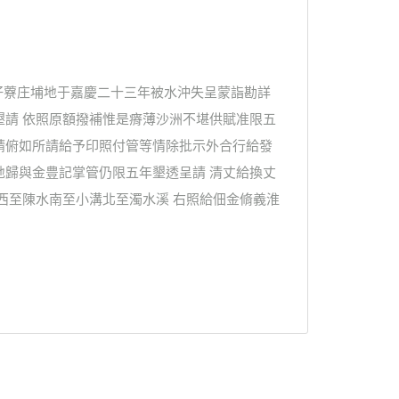
仔藔庄埔地于嘉慶二十三年被水沖失呈蒙詣勘詳
墾請 依照原額撥補惟是瘠薄沙洲不堪供賦准限五
請俯如所請給予印照付管等情除批示外合行給發
地歸與金豊記掌管仍限五年墾透呈請 清丈給換丈
西至陳水南至小溝北至濁水溪 右照給佃金脩義淮