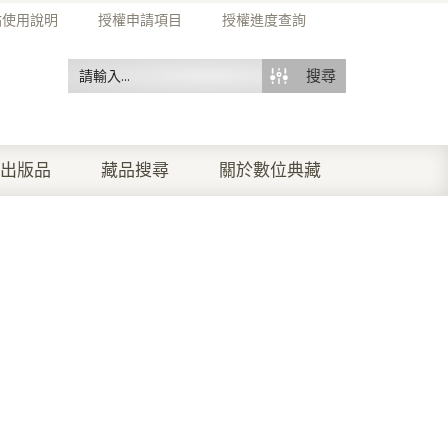
站使用說明
授權申請項目
授權進度查詢
搜尋
出版品
藏品搜尋
關於數位典藏