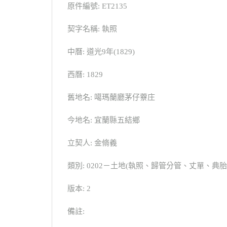
原件編號: ET2135
契字名稱: 執照
中曆: 道光9年(1829)
西曆: 1829
舊地名: 噶瑪蘭廳茅仔藔庄
今地名: 宜蘭縣五結鄉
立契人: 金脩義
類別: 0202－土地(執照、歸管分管、丈單、
版本: 2
備註: