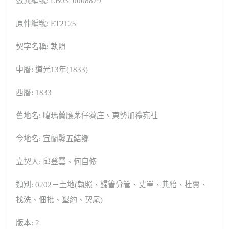
數典編號: LB03_0008879
原件編號: ET2125
契字名稱: 執照
中曆: 道光13年(1833)
西曆: 1833
舊地名: 噶瑪蘭廳茅仔藔庄、東勢加禮宛社
今地名: 宜蘭縣五結鄉
立契人: 邱登雲、何自修
類別: 0202－土地(執照、歸管分管、丈單、典胎、杜賣、
找洗、佃批、墾約、契尾)
版本: 2