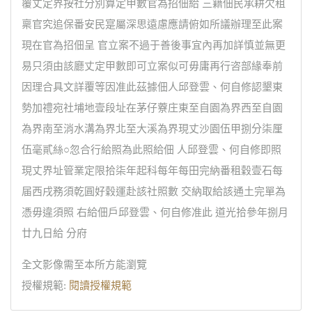
覆丈定界按社分別算定甲數官為招佃給 三籍佃民承耕欠租
稟官究追保番安民寔屬深思遠慮應請俯如所議辦理至此案
現在官為招佃呈 官立案不過于善後事宜內再加詳慎並無更
易只須由該廳丈定甲數即可立案似可毋庸再行咨部緣奉前
因理合具文詳覆等因准此茲據佃人邱登雲、何自修認墾東
勢加禮宛社埔地壹段址在茅仔藔庄東至自園為界西至自園
為界南至消水溝為界北至大溪為界現丈沙園伍甲捌分柒厘
伍毫貳絲○忽合行給照為此照給佃 人邱登雲、何自修即照
現丈界址管業定限拾柒年起科每年每田完納番租穀壹石每
届西戌務須乾圓好穀運赴該社照數 交納取給該通土完單為
憑毋違須照 右給佃戶邱登雲、何自修准此 道光拾參年捌月
廿九日給 分府
全文影像需至本所方能瀏覽
授權規範:
閱讀授權規範