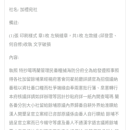
社名: 加禮宛社
備註:
(1)張 印刷樣式 章1枚 左騎縫章，共1枚 左款縫 (邱登雲、
何自修)收執 文字破損
內容:
執照 特抄噶瑪蘭管理民番糧捕海防分府仝為給發遵照事照
得各社加留餘埔業經楊府憲會同翟前廳詳請官為招佃議納
番租以資社番口糧而杜爭端緣由奉兩憲批行藩、臬憲轉行
本府核議詳請如詳辦理等因計抄粘府詳一紙內開查噶瑪 蘭
各番分別大小社留給餘埔原議內界歸番自耕外界始淮贌給
漢人開墾呈官立案經已咨部原議係由番人自行贌給 餘埔不
過呈官立案而已今楊守等慮及番人不通漢字語言議將餘埔