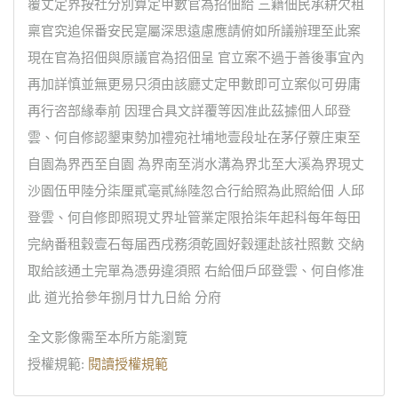
覆丈定界按社分別算定甲數官為招佃給 三籍佃民承耕欠租
稟官究追保番安民寔屬深思遠慮應請俯如所議辦理至此案
現在官為招佃與原議官為招佃呈 官立案不過于善後事宜內
再加詳慎並無更易只須由該廳丈定甲數即可立案似可毋庸
再行咨部緣奉前 因理合具文詳覆等因准此茲據佃人邱登
雲、何自修認墾東勢加禮宛社埔地壹段址在茅仔藔庄東至
自園為界西至自園 為界南至消水溝為界北至大溪為界現丈
沙園伍甲陸分柒厘貳毫貳絲陸忽合行給照為此照給佃 人邱
登雲、何自修即照現丈界址管業定限拾柒年起科每年每田
完納番租穀壹石每届西戌務須乾圓好穀運赴該社照數 交納
取給該通土完單為憑毋違須照 右給佃戶邱登雲、何自修准
此 道光拾參年捌月廿九日給 分府
全文影像需至本所方能瀏覽
授權規範:
閱讀授權規範