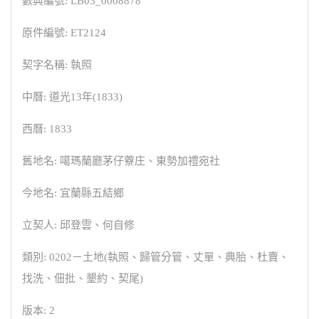
數典編號: LB03_0008878
原件編號: ET2124
契字名稱: 執照
中曆: 道光13年(1833)
西曆: 1833
舊地名: 噶瑪蘭廳茅仔藔庄、東勢加禮宛社
今地名: 宜蘭縣五結鄉
立契人: 邱登雲、何自修
類別: 0202－土地(執照、歸管分管、丈單、典胎、杜賣、
找洗、佃批、墾約、契尾)
版本: 2