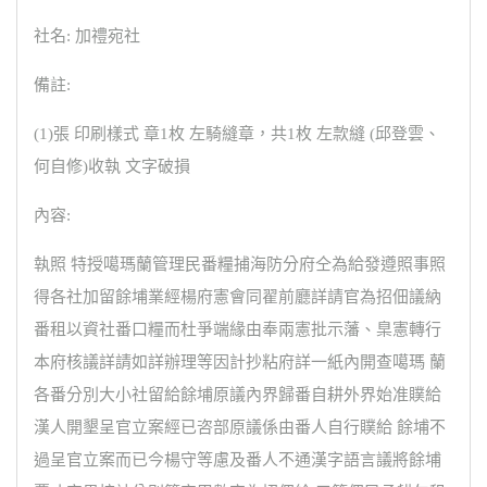
社名: 加禮宛社
備註:
(1)張 印刷樣式 章1枚 左騎縫章，共1枚 左款縫 (邱登雲、
何自修)收執 文字破損
內容:
執照 特授噶瑪蘭管理民番糧捕海防分府仝為給發遵照事照
得各社加留餘埔業經楊府憲會同翟前廳詳請官為招佃議納
番租以資社番口糧而杜爭端緣由奉兩憲批示藩、臬憲轉行
本府核議詳請如詳辦理等因計抄粘府詳一紙內開查噶瑪 蘭
各番分別大小社留給餘埔原議內界歸番自耕外界始准贌給
漢人開墾呈官立案經已咨部原議係由番人自行贌給 餘埔不
過呈官立案而已今楊守等慮及番人不通漢字語言議將餘埔