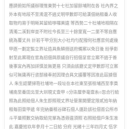
應請俯如所議辦理惟東勢十七社加留餘埔附在各 社內界之
外本有地段不至淆混不過丈明甲數即可給漢佃納租番人收
取物均易于明晰其留給哆囉美遠 等西勢二十社埔地相隔在
清濁二溪對岸並不附社今長至三十餘里寬一二里不等自應
統為覆丈共 計若干甲分別大小社均勻配撥何社應官何處幾
甲逐一劃定監立界址造具魚鱗冊送府備案以免日後 紛爭影
射至此案現在官為招佃與原議自行招佃呈官立案不過于善
後事宜內再加詳慎並無更易 只須由該廳丈定甲數即可立案
似可無庸再行咨部緣奉前因理合具文議覆等因准此茲據佃
人 朱生認墾掃笏社埔地一段址在本社東至張桂埔西至李奠
埔南至番田北至大圳現丈壹甲 ○分柒厘參毫壹糸○忽合行給
照為此照給佃人朱生即照現丈界址管業開墾定限貳拾年納
租每田壹甲遞 年完納番租谷肆石佃人運赴該社佃首公所市
斗平量照數交納取給完單為憑毋違須照 右照給佃戶朱生准
此 嘉慶拾玖年參月十二日給 分府 光緒十三年四月丈 伍字