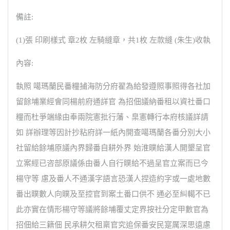
備註:
(1)張 印刷樣式 章2枚 左騎縫章，共1枚 左款縫 (朱生)收執
內容:
執照 噶瑪蘭民番糧捕海防分府翟為給發遵照事照得各社加
留餘埔業經會同楊前府通詳官 為招佃議納番租以資社番口
糧而杜爭端緣由奉兩院憲批行藩、臬憲轉行本府核議詳請
如 詳辦理等因計抄粘府詳一紙內開查噶瑪蘭各番分別大小
社留給餘埔原議內界歸番自耕外界 始淮贌給漢人開墾呈官
立案經已咨部原議係由番人自行贌給不過呈官立案而已今
楊守等 慮及番人不通漢字語言恐漢人捏造約字或一處地數
番出贌數人向贌及至控官到案土番口供不 通必至糾轕不已
此亦實在情形楊守等議將餘埔覆丈定界按社分定甲數官為
招佃給三籍佃 民承耕欠租稟官究追保番安民寔厲深思遠慮