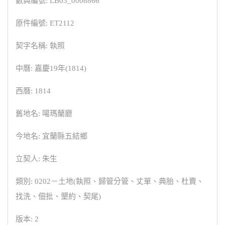
數典編號: LB03_0008866
原件編號: ET2112
契字名稱: 執照
中曆: 嘉慶19年(1814)
西曆: 1814
舊地名: 噶瑪蘭廳
今地名: 宜蘭縣五結鄉
立契人: 朱生
類別: 0202－土地(執照、歸管分管、丈單、典胎、杜賣、
找洗、佃批、墾約、契尾)
版本: 2