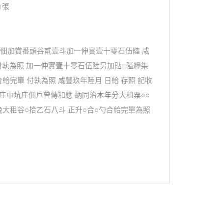
1張
業佃加賞番頭谷貳壹斗加一伸實壹十零石伍陸 咸
付執為照 加一伸實壹十零石伍陸另加貼□隘糧柒
給完單 付執為照 咸豐玖年陸月 日給 存照 記收
廣興庄中坑庄佃戶曾傳和應 納同治本年分大租粟○○
、晚大租谷○拾乙石八斗 正升○合○勺合給完單為照