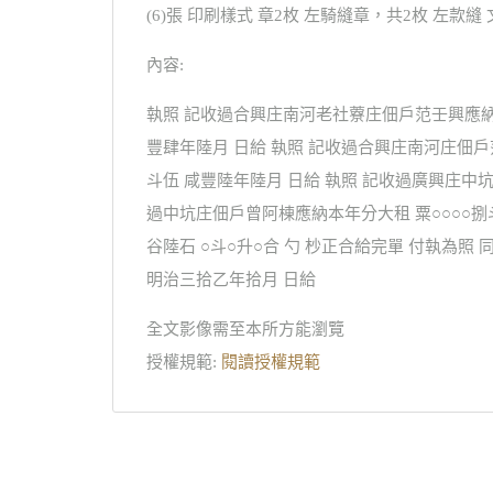
(6)張 印刷樣式 章2枚 左騎縫章，共2枚 左款
內容:
執照 記收過合興庄南河老社藔庄佃戶范壬興應納
豐肆年陸月 日給 執照 記收過合興庄南河庄佃
斗伍 咸豐陸年陸月 日給 執照 記收過廣興庄中坑
過中坑庄佃戶曾阿棟應納本年分大租 粟○○○○捌
谷陸石 ○斗○升○合 勺 杪正合給完單 付執為
明治三拾乙年拾月 日給
全文影像需至本所方能瀏覽
授權規範:
閱讀授權規範