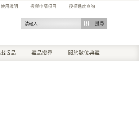
站使用說明
授權申請項目
授權進度查詢
搜尋
出版品
藏品搜尋
關於數位典藏