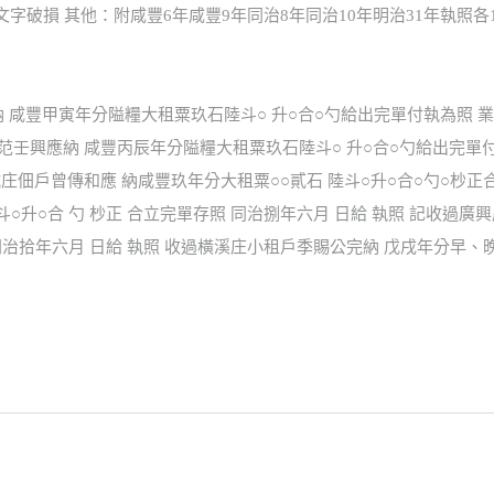
縫 文字破損 其他：附咸豐6年咸豐9年同治8年同治10年明治31年執照各
 咸豐甲寅年分隘糧大租粟玖石陸斗○ 升○合○勺給出完單付執為照 
戶范壬興應納 咸豐丙辰年分隘糧大租粟玖石陸斗○ 升○合○勺給出完單
庄佃戶曾傳和應 納咸豐玖年分大租粟○○貳石 陸斗○升○合○勺○杪正合
斗○升○合 勺 杪正 合立完單存照 同治捌年六月 日給 執照 記收過
照 同治拾年六月 日給 執照 收過橫溪庄小租戶季賜公完納 戊戌年分早