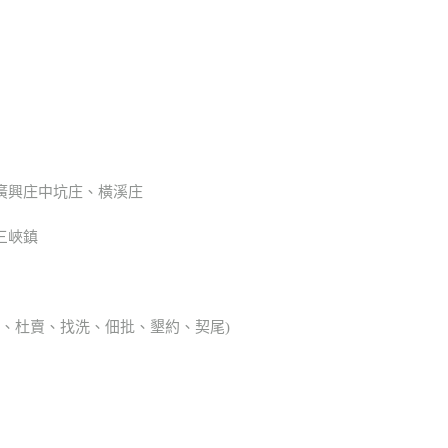
廣興庄中坑庄、橫溪庄
三峽鎮
典胎、杜賣、找洗、佃批、墾約、契尾)