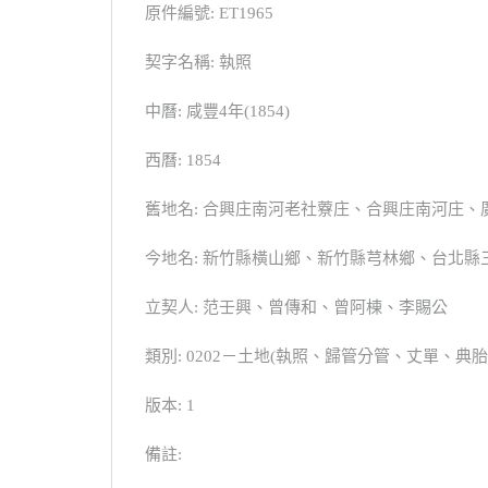
原件編號: ET1965
契字名稱: 執照
中曆: 咸豐4年(1854)
西曆: 1854
舊地名: 合興庄南河老社藔庄、合興庄南河庄、
今地名: 新竹縣橫山鄉、新竹縣芎林鄉、台北縣
立契人: 范壬興、曾傳和、曾阿棟、李賜公
類別: 0202－土地(執照、歸管分管、丈單、
版本: 1
備註: